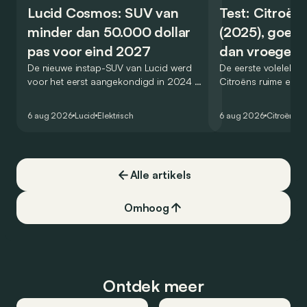
Lucid Cosmos: SUV van
Test: Citroën
minder dan 50.000 dollar
(2025), goed
pas voor eind 2027
dan vroeger
De nieuwe instap-SUV van Lucid werd
De eerste volelektri
voor het eerst aangekondigd in 2024 en
Citroëns ruime en 
zou oorspronkelijk nog voor eind 2026
moet de kwaliteiten
het gamma van de Amerikaanse
naar het elektrische 
6 aug 2026
Lucid
Elektrisch
6 aug 2026
Citroën
C5
constructeur vervoegen.
dat ook gelukt?
Alle artikels
Omhoog
Ontdek meer