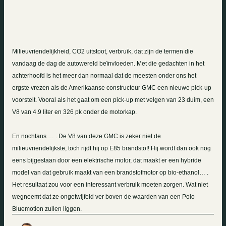
Milieuvriendelijkheid, CO2 uitstoot, verbruik, dat zijn de termen die
vandaag de dag de autowereld beïnvloeden. Met die gedachten in het
achterhoofd is het meer dan normaal dat de meesten onder ons het
ergste vrezen als de Amerikaanse constructeur GMC een nieuwe pick-up
voorstelt. Vooral als het gaat om een pick-up met velgen van 23 duim, een
V8 van
4.9 liter
en 326 pk onder de motorkap.
En nochtans … . De V8 van deze GMC is zeker niet de
milieuvriendelijkste, toch rijdt hij op E85 brandstof! Hij wordt dan ook nog
eens bijgestaan door een elektrische motor, dat maakt er een hybride
model van dat gebruik maakt van een brandstofmotor op bio-ethanol… .
Het resultaat zou voor een interessant verbruik moeten zorgen. Wat niet
wegneemt dat ze ongetwijfeld ver boven de waarden van een Polo
Bluemotion zullen liggen.