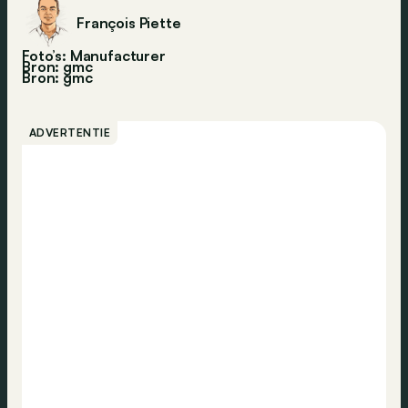
François Piette
Foto’s: Manufacturer
Bron: gmc
Bron:
gmc
ADVERTENTIE