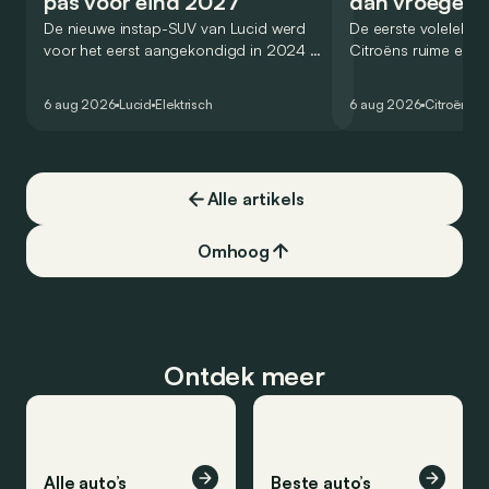
pas voor eind 2027
dan vroeger
De nieuwe instap-SUV van Lucid werd
De eerste volelektri
voor het eerst aangekondigd in 2024 en
Citroëns ruime en 
zou oorspronkelijk nog voor eind 2026
moet de kwaliteiten
het gamma van de Amerikaanse
naar het elektrische 
6 aug 2026
Lucid
Elektrisch
6 aug 2026
Citroën
C5
constructeur vervoegen.
dat ook gelukt?
Alle artikels
Omhoog
Ontdek meer
Alle auto’s
Beste auto’s