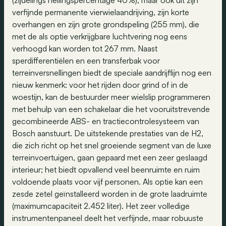
(zijdelings hellingspercentage 40%), maar ook uit zijn
verfijnde permanente vierwielaandrijving, zijn korte
overhangen en zijn grote grondspeling (255 mm), die
met de als optie verkrijgbare luchtvering nog eens
verhoogd kan worden tot 267 mm. Naast
sperdifferentiëlen en een transferbak voor
terreinversnellingen biedt de speciale aandrijflijn nog een
nieuw kenmerk: voor het rijden door grind of in de
woestijn, kan de bestuurder meer wielslip programmeren
met behulp van een schakelaar die het vooruitstrevende
gecombineerde ABS- en tractiecontrolesysteem van
Bosch aanstuurt. De uitstekende prestaties van de H2,
die zich richt op het snel groeiende segment van de luxe
terreinvoertuigen, gaan gepaard met een zeer geslaagd
interieur; het biedt opvallend veel beenruimte en ruim
voldoende plaats voor vijf personen. Als optie kan een
zesde zetel geïnstalleerd worden in de grote laadruimte
(maximumcapaciteit 2.452 liter). Het zeer volledige
instrumentenpaneel deelt het verfijnde, maar robuuste