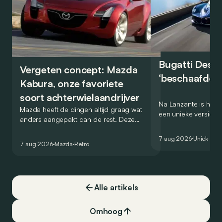
Bugatti Destr
Vergeten concept: Mazda
‘beschaafde’ 
Kabura, onze favoriete
soort achterwielaandrijver
Na Lanzante is het n
Mazda heeft de dingen altijd graag wat
een unieke versie v
anders aangepakt dan de rest. Deze
voor te stellen die
conceptcar die in 2006 debuteerde in
voor gebruik op de
7 aug 2026
Uniek
Detroit bewijst dat op heel knappe wijze.
7 aug 2026
Mazda
Retro
Alle artikels
Omhoog