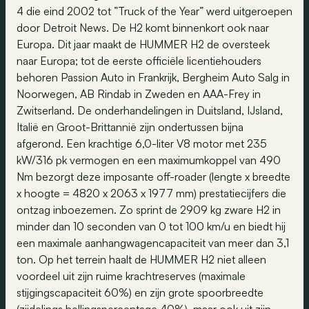
4 die eind 2002 tot ”Truck of the Year” werd uitgeroepen
door Detroit News. De H2 komt binnenkort ook naar
Europa. Dit jaar maakt de HUMMER H2 de oversteek
naar Europa; tot de eerste officiële licentiehouders
behoren Passion Auto in Frankrijk, Bergheim Auto Salg in
Noorwegen, AB Rindab in Zweden en AAA-Frey in
Zwitserland. De onderhandelingen in Duitsland, IJsland,
Italië en Groot-Brittannië zijn ondertussen bijna
afgerond. Een krachtige 6,0-liter V8 motor met 235
kW/316 pk vermogen en een maximumkoppel van 490
Nm bezorgt deze imposante off-roader (lengte x breedte
x hoogte = 4820 x 2063 x 1977 mm) prestatiecijfers die
ontzag inboezemen. Zo sprint de 2909 kg zware H2 in
minder dan 10 seconden van 0 tot 100 km/u en biedt hij
een maximale aanhangwagencapaciteit van meer dan 3,1
ton. Op het terrein haalt de HUMMER H2 niet alleen
voordeel uit zijn ruime krachtreserves (maximale
stijgingscapaciteit 60%) en zijn grote spoorbreedte