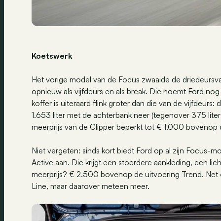
Koetswerk
Het vorige model van de Focus zwaaide de driedeursvari
opnieuw als vijfdeurs en als break. Die noemt Ford nog 
koffer is uiteraard flink groter dan die van de vijfdeurs
1.653 liter met de achterbank neer (tegenover 375 liter
meerprijs van de Clipper beperkt tot € 1.000 bovenop d
Niet vergeten: sinds kort biedt Ford op al zijn Focus-mo
Active aan. Die krijgt een stoerdere aankleding, een lic
meerprijs? € 2.500 bovenop de uitvoering Trend. Net o
Line, maar daarover meteen meer.