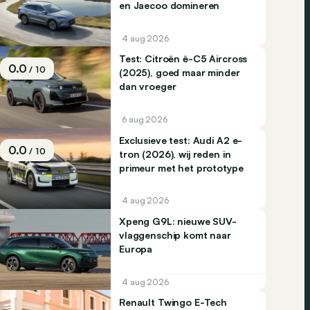
en Jaecoo domineren
4 aug 2026
Test: Citroën ë-C5 Aircross
0.0
/ 10
(2025), goed maar minder
dan vroeger
6 aug 2026
Exclusieve test: Audi A2 e-
0.0
/ 10
tron (2026), wij reden in
primeur met het prototype
4 aug 2026
Xpeng G9L: nieuwe SUV-
vlaggenschip komt naar
Europa
4 aug 2026
Renault Twingo E-Tech