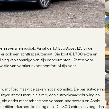
e zesversnellingsbak. Vanaf de 1.0 EcoBoost 125 bij de
s er ook een achttrapsautomaat. Die kost € 1.700 extra en
rfijning van sommige van zijn concurrenten. Kiezen voor
estie van voorkeur voor comfort of rijplezier.
, want Ford maakt de zaken nogal complex. De basisuitvoering
uitgerust met manuele airco, een rijstrookwaarschuwing en
on, die onder meer mistlampen vooraan, sportzetels en Apple
 Edition Business kost nog eens € 1.300 extra, en voegt dan