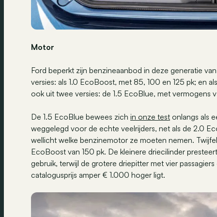
Motor
Ford beperkt zijn benzineaanbod in deze generatie van d
versies: als 1.0 EcoBoost, met 85, 100 en 125 pk; en a
ook uit twee versies: de 1.5 EcoBlue, met vermogens 
De 1.5 EcoBlue bewees zich
in onze test
onlangs als ee
weggelegd voor de echte veelrijders, net als de 2.0 Ec
wellicht welke benzinemotor ze moeten nemen. Twijfel
EcoBoost van 150 pk. De kleinere driecilinder presteert pr
gebruik, terwijl de grotere driepitter met vier passagie
catalogusprijs amper € 1.000 hoger ligt.