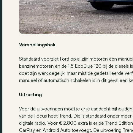
Versnellingsbak
Standaard voorziet Ford op al zijn motoren een manuel
benzinemotoren en de 1.5 EcoBlue 120 bij de diesels i
doet zijn werk degelijk, maar mist de gedetailleerde ve
manueel of automatisch schakelen is in dit geval een kw
Uitrusting
Voor de uitvoeringen moet je er je aandacht bijhouden
van de Focus heet Trend. Die is standaard onder meer 
digitale radio. Voor € 2.800 extra is er de Trend Editi
CarPlay en Android Auto toevoegt. De uitvoering Trend