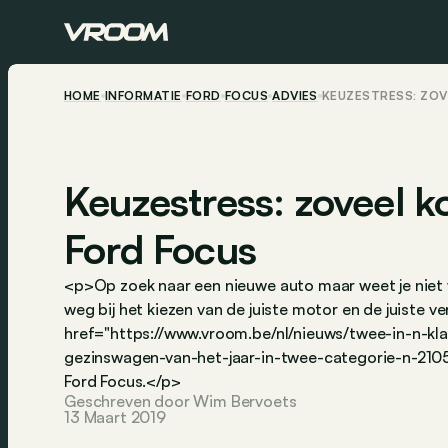
HOME
INFORMATIE
FORD
FOCUS
ADVIES
KEUZESTRESS: ZOV
Keuzestress: zoveel k
Ford Focus
<p>Op zoek naar een nieuwe auto maar weet je niet 
weg bij het kiezen van de juiste motor en de juiste v
href="https://www.vroom.be/nl/nieuws/twee-in-n-kl
gezinswagen-van-het-jaar-in-twee-categorie-n-210
Ford Focus.</p>
Geschreven door Wim Bervoets
13 Maart 2019