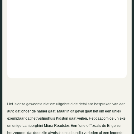
Het is onze gewoonte niet om uitgebreid de details te bespreken van een
auto dat onder de hamer gaat. Maar in dit geval gaat het om een uniek
exemplaar dat het veilinghuis Kidston gaat veilen. Het gaat om de unieke
en enige Lamborghini Miura Roadster. Een “one off” zoals de Engelsen
het zeggen, dat door zijn atypisch en uitbundig verleden al een legende