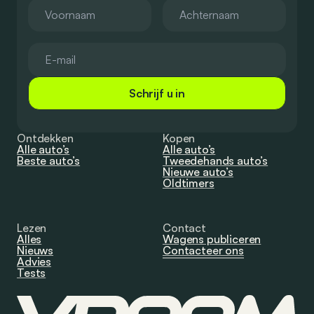
Schrijf u in
Ontdekken
Kopen
Alle auto’s
Alle auto’s
Beste auto’s
Tweedehands auto’s
Nieuwe auto’s
Oldtimers
Lezen
Contact
Alles
Wagens publiceren
Nieuws
Contacteer ons
Advies
Tests