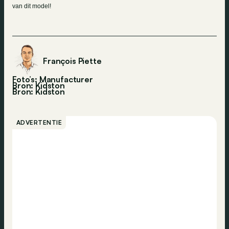
van dit model!
François Piette
Foto’s: Manufacturer
Bron: Kidston
Bron:
Kidston
ADVERTENTIE