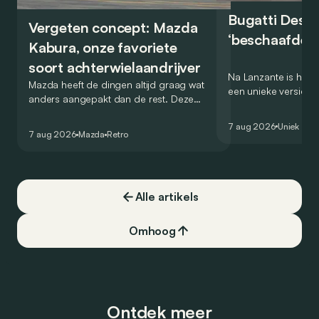
Bugatti Destr
Vergeten concept: Mazda
‘beschaafde’ 
Kabura, onze favoriete
soort achterwielaandrijver
Na Lanzante is het n
Mazda heeft de dingen altijd graag wat
een unieke versie v
anders aangepakt dan de rest. Deze
voor te stellen die
conceptcar die in 2006 debuteerde in
voor gebruik op de
7 aug 2026
Uniek
Detroit bewijst dat op heel knappe wijze.
7 aug 2026
Mazda
Retro
Alle artikels
Omhoog
Ontdek meer