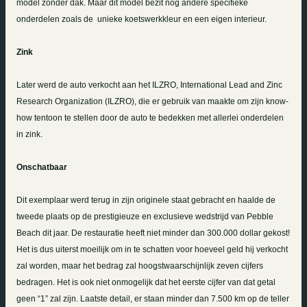
model zonder dak. Maar dit model bezit nog andere specifieke
onderdelen zoals de unieke koetswerkkleur en een eigen interieur.
Zink
Later werd de auto verkocht aan het ILZRO, International Lead and Zinc
Research Organization (ILZRO), die er gebruik van maakte om zijn know-
how tentoon te stellen door de auto te bedekken met allerlei onderdelen
in zink.
Onschatbaar
Dit exemplaar werd terug in zijn originele staat gebracht en haalde de
tweede plaats op de prestigieuze en exclusieve wedstrijd van Pebble
Beach dit jaar. De restauratie heeft niet minder dan 300.000 dollar gekost!
Het is dus uiterst moeilijk om in te schatten voor hoeveel geld hij verkocht
zal worden, maar het bedrag zal hoogstwaarschijnlijk zeven cijfers
bedragen. Het is ook niet onmogelijk dat het eerste cijfer van dat getal
geen “
1”
zal zijn. Laatste detail, er staan minder dan
7.500 km
op de teller