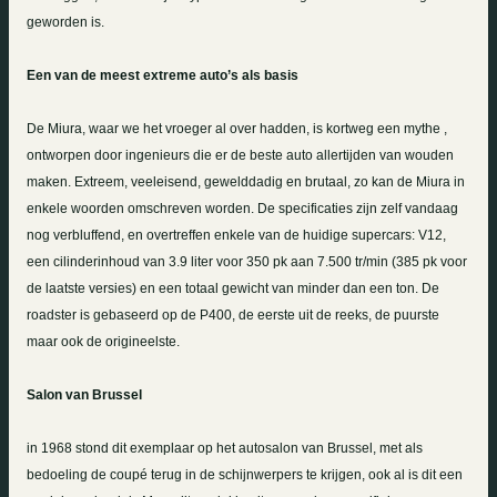
geworden is.
Een van de meest extreme auto’s als basis
De Miura, waar we het vroeger al over hadden, is kortweg een mythe ,
ontworpen door ingenieurs die er de beste auto allertijden van wouden
maken. Extreem, veeleisend, gewelddadig en brutaal, zo kan de Miura in
enkele woorden omschreven worden. De specificaties zijn zelf vandaag
nog verbluffend, en overtreffen enkele van de huidige supercars: V12,
een cilinderinhoud van
3.9 liter
voor 350 pk aan 7.500 tr/min (385 pk voor
de laatste versies) en een totaal gewicht van minder dan een ton. De
roadster is gebaseerd op de P400, de eerste uit de reeks, de puurste
maar ook de origineelste.
Salon van Brussel
in 1968 stond dit exemplaar op het autosalon van Brussel, met als
bedoeling de coupé terug in de schijnwerpers te krijgen, ook al is dit een