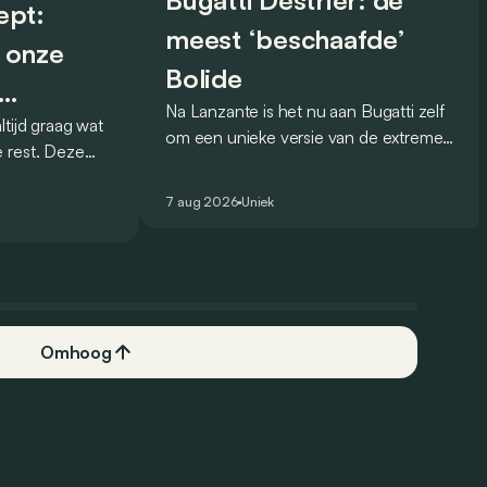
Bugatti Destrier: de
ept:
meest ‘beschaafde’
 onze
Bolide
Na Lanzante is het nu aan Bugatti zelf
tijd graag wat
rijver
om een unieke versie van de extreme
 rest. Deze
Bolide voor te stellen die
 debuteerde in
gehomologeerd is voor gebruik op de
eel knappe
7 aug 2026
Uniek
openbare weg.
Omhoog