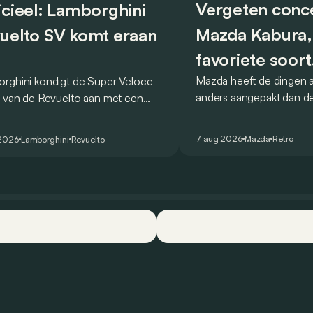
Vergeten conc
icieel: Lamborghini
Mazda Kabura,
uelto SV komt eraan
favoriete soort
Mazda heeft de dingen al
rghini kondigt de Super Veloce-
achterwielaand
anders aangepakt dan de
e van de Revuelto aan met een
conceptcar die in 2006
tijd van 1:41,6 op de
Detroit bewijst dat op h
nheimring. Het merk spreekt van
7 aug 2026
Mazda
Retro
 2026
Lamborghini
Revuelto
wijze.
ecord voor productiewagens.