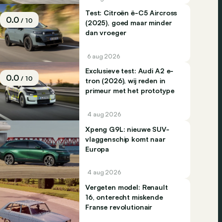
Test: Citroën ë-C5 Aircross
0.0
/ 10
(2025), goed maar minder
dan vroeger
6 aug 2026
Exclusieve test: Audi A2 e-
0.0
/ 10
tron (2026), wij reden in
primeur met het prototype
4 aug 2026
Xpeng G9L: nieuwe SUV-
vlaggenschip komt naar
Europa
4 aug 2026
Vergeten model: Renault
16, onterecht miskende
Franse revolutionair