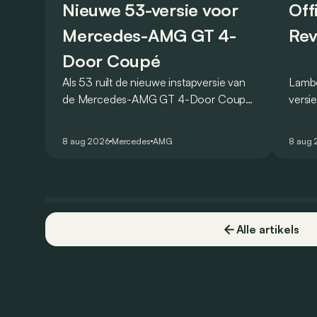
Nieuwe 53-versie voor
Off
Mercedes-AMG GT 4-
Rev
Door Coupé
Als 53 ruilt de nieuwe instapversie van
Lambo
de Mercedes-AMG GT 4-Door Coupé
versi
zijn V8 in voor een zes-in-lijn. In de
ronde
virtuele wereld dan toch…
Hocke
8 aug 2026
Mercedes
AMG
8 aug
een r
Alle artikels