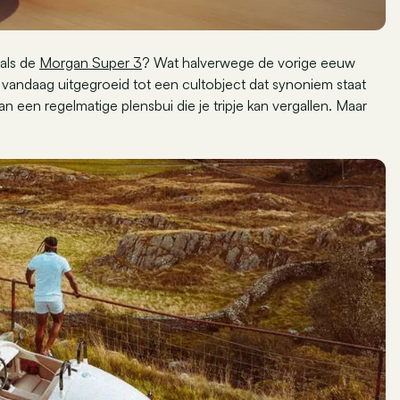
 als de
Morgan Super 3
? Wat halverwege de vorige eeuw
s vandaag uitgegroeid tot een cultobject dat synoniem staat
dan een regelmatige plensbui die je tripje kan vergallen. Maar