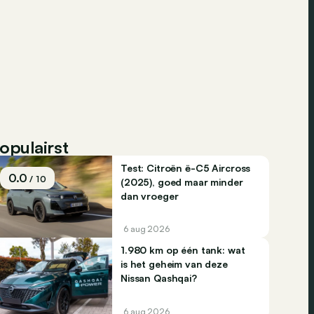
opulairst
Test: Citroën ë-C5 Aircross
0.0
/ 10
(2025), goed maar minder
dan vroeger
6 aug 2026
1.980 km op één tank: wat
is het geheim van deze
Nissan Qashqai?
6 aug 2026