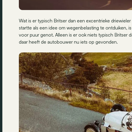
Wat is er typisch Britser dan een excentrieke driewieler
startte als een idee om wegenbelasting te ontduiken, i
voor puur genot. Alleen is er ook niets typisch Britser 
daar heeft de autobouwer nu iets op gevonden.