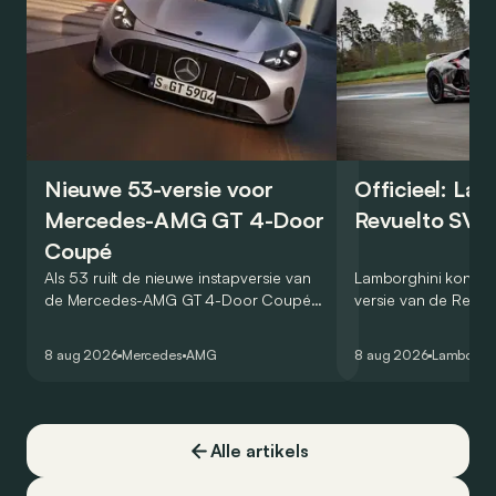
Nieuwe 53-versie voor
Officieel: La
Mercedes-AMG GT 4-Door
Revuelto SV 
Coupé
Als 53 ruilt de nieuwe instapversie van
Lamborghini kondig
de Mercedes-AMG GT 4-Door Coupé
versie van de Revue
zijn V8 in voor een zes-in-lijn. In de
rondetijd van 1:41,6
virtuele wereld dan toch…
Hockenheimring. Het
8 aug 2026
Mercedes
AMG
8 aug 2026
Lamborghi
een record voor pr
Alle artikels