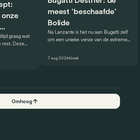
Bugatti Destrier: de
ept:
meest ‘beschaafde’
 onze
Bolide
Na Lanzante is het nu aan Bugatti zelf
tijd graag wat
rijver
om een unieke versie van de extreme
 rest. Deze
Bolide voor te stellen die
 debuteerde in
gehomologeerd is voor gebruik op de
eel knappe
7 aug 2026
Uniek
openbare weg.
Omhoog