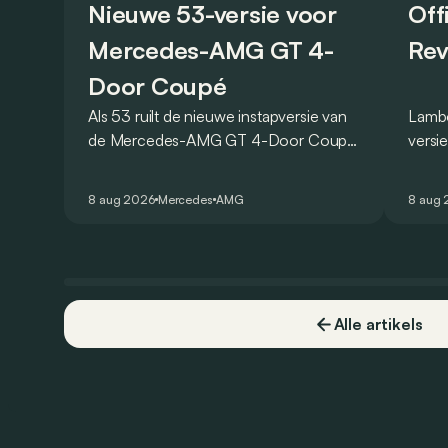
Nieuwe 53-versie voor
Off
Mercedes-AMG GT 4-
Rev
Door Coupé
Als 53 ruilt de nieuwe instapversie van
Lambo
de Mercedes-AMG GT 4-Door Coupé
versi
zijn V8 in voor een zes-in-lijn. In de
ronde
virtuele wereld dan toch…
Hocke
8 aug 2026
Mercedes
AMG
8 aug
een r
Alle artikels