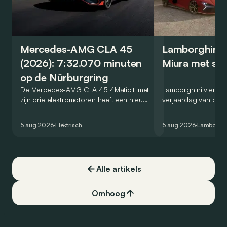
Mercedes-AMG CLA 45
Lamborghini v
(2026): 7:32.070 minuten
Miura met spe
op de Nürburgring
De Mercedes-AMG CLA 45 4Matic+ met
Lamborghini viert de
zijn drie elektromotoren heeft een nieuw
verjaardag van de M
record gevestigd op de legendarische
Miura 60° Homage, 
Nürburgring. Maar welk record precies?
die een eerbetoon 
5 aug 2026
Elektrisch
5 aug 2026
Lamborghi
algemeen wordt be
allereerste supercar
Alle artikels
Omhoog