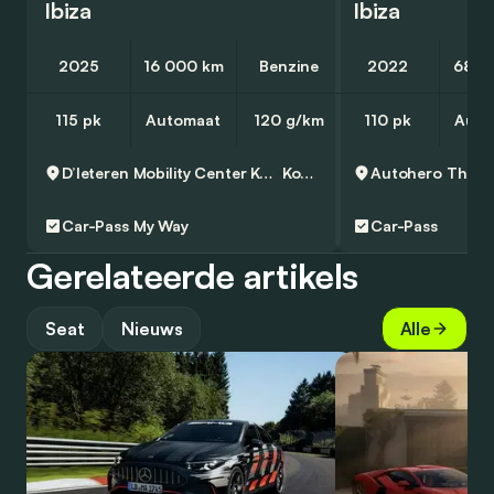
Ibiza
Ibiza
2025
16 000 km
Benzine
2022
68 2
115 pk
Automaat
120 g/km
110 pk
Auto
D’Ieteren Mobility Center Kontich - Seat
Kontich
Autohero
Thuisl
Car-Pass
My Way
Car-Pass
Gerelateerde artikels
Seat
Nieuws
Alle