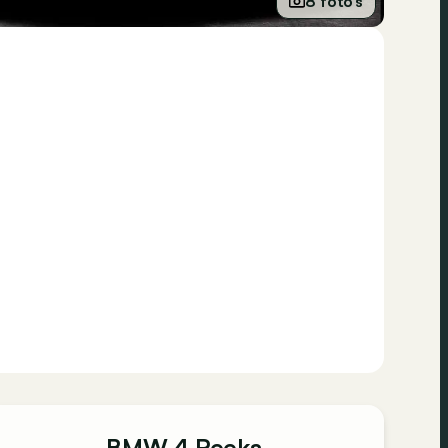
8 foto’s
BMW 4 Reeks