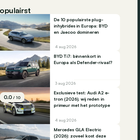
opulairst
De 10 populairste plug-
inhybrides in Europa: BYD
en Jaecoo domineren
4 aug 2026
BYD Ti7: binnenkort in
Europa als Defender-rivaal?
3 aug 2026
Exclusieve test: Audi A2 e-
0.0
/ 10
tron (2026), wij reden in
primeur met het prototype
4 aug 2026
Mercedes GLA Electric
(2026): zoveel kost deze