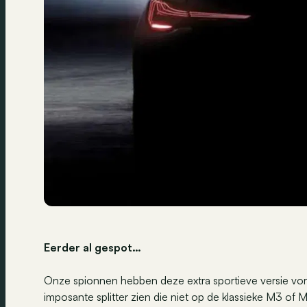
Eerder al gespot
…
Onze spionnen hebben deze extra sportieve versie vori
imposante splitter zien die niet op de klassieke M3 of M4 z