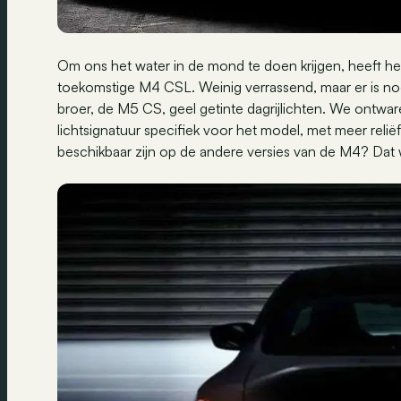
Om ons het water in de mond te doen krijgen, heeft h
toekomstige M4 CSL. Weinig verrassend, maar er is nog n
broer, de M5 CS, geel getinte dagrijlichten. We ontwa
lichtsignatuur specifiek voor het model, met meer relië
beschikbaar zijn op de andere versies van de M4? Dat