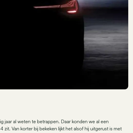
g jaar al weten te betrappen. Daar konden we al een
it. Van korter bij bekeken lijkt het alsof hij uitgerust is met