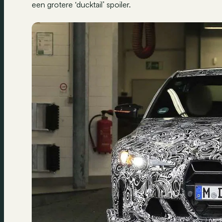
een grotere ‘ducktail’ spoiler.