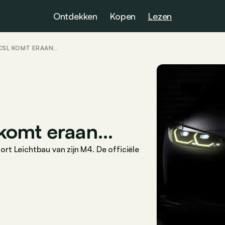
Ontdekken
Kopen
Lezen
CSL KOMT ERAAN…
 komt eraan…
t Leichtbau van zijn M4. De officiële