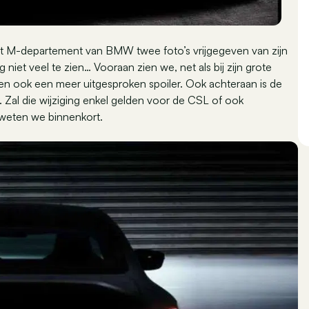
et M-departement van BMW twee foto’s vrijgegeven van zijn
iet veel te zien… Vooraan zien we, net als bij zijn grote
ren ook een meer uitgesproken spoiler. Ook achteraan is de
f. Zal die wijziging enkel gelden voor de CSL of ook
 weten we binnenkort.