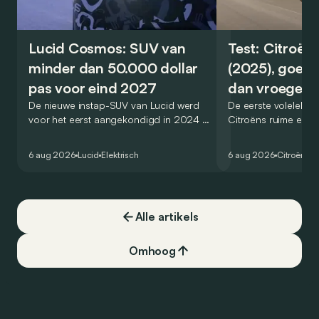
Lucid Cosmos: SUV van
Test: Citroën
minder dan 50.000 dollar
(2025), goed
pas voor eind 2027
dan vroeger
De nieuwe instap-SUV van Lucid werd
De eerste volelektri
voor het eerst aangekondigd in 2024 en
Citroëns ruime en 
zou oorspronkelijk nog voor eind 2026
moet de kwaliteiten
het gamma van de Amerikaanse
naar het elektrische 
6 aug 2026
Lucid
Elektrisch
6 aug 2026
Citroën
C5
constructeur vervoegen.
dat ook gelukt?
Alle artikels
Omhoog