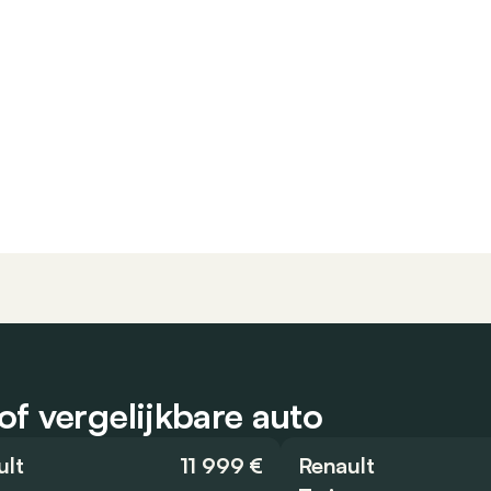
f vergelijkbare auto
ult
11 999 €
Renault