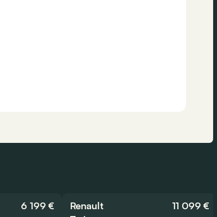
6 199 €
Renault
11 099 €