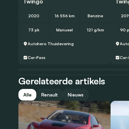
Twingo
Twin
2020
16 556 km
Benzine
201
73 pk
Manueel
121 g/km
90 
Autohero
Thuislevering
Aut
Car-Pass
Car-
Gerelateerde artikels
Alle
Renault
Nieuws