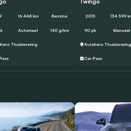
go
Twingo
9
16 448 km
Benzine
2015
134 599 k
pk
Automaat
140 g/km
90 pk
Manueel
ohero
Thuislevering
Autohero
Thuisleverin
Pass
Car-Pass