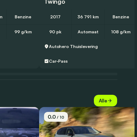
Twingo
m
Benzine
2017
36 791 km
Benzine
99 g/km
90 pk
Automaat
108 g/km
g
Autohero
Thuislevering
Car-Pass
Alle
0.0
/ 10