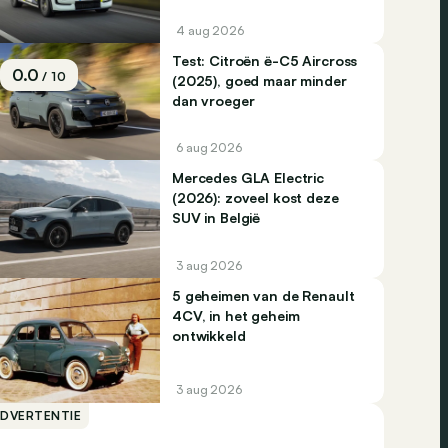
4 aug 2026
Test: Citroën ë-C5 Aircross
0.0
/ 10
(2025), goed maar minder
dan vroeger
6 aug 2026
Mercedes GLA Electric
(2026): zoveel kost deze
SUV in België
3 aug 2026
5 geheimen van de Renault
4CV, in het geheim
ontwikkeld
3 aug 2026
ADVERTENTIE