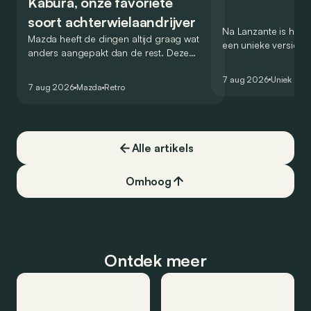
Kabura, onze favoriete
soort achterwielaandrijver
Na Lanzante is het n
Mazda heeft de dingen altijd graag wat
een unieke versie v
anders aangepakt dan de rest. Deze
voor te stellen die
conceptcar die in 2006 debuteerde in
voor gebruik op de
7 aug 2026
Uniek
Detroit bewijst dat op heel knappe wijze.
7 aug 2026
Mazda
Retro
Alle artikels
Omhoog
Ontdek meer