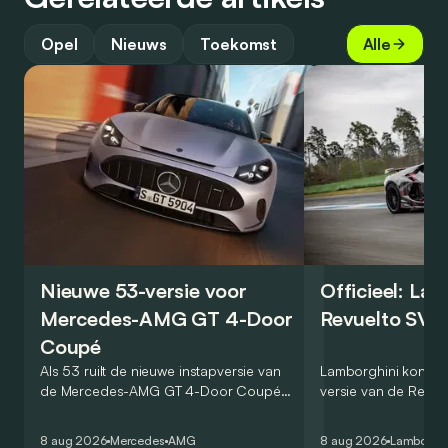
Opel
Nieuws
Toekomst
Alle
Nieuwe 53-versie voor
Officieel: La
Mercedes-AMG GT 4-Door
Revuelto SV 
Coupé
Als 53 ruilt de nieuwe instapversie van
Lamborghini kondig
de Mercedes-AMG GT 4-Door Coupé
versie van de Revue
zijn V8 in voor een zes-in-lijn. In de
rondetijd van 1:41,6
virtuele wereld dan toch…
Hockenheimring. Het
8 aug 2026
Mercedes
AMG
8 aug 2026
Lamborghi