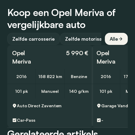
Koop een Opel Meriva of
vergelijkbare auto
Zelfde carrosserie
Zelfde motorisatie
Alle
Opel
5 990 €
Opel
Meriva
Meriva
2016
158 822 km
Benzine
2016
17 0
101 pk
Manueel
140 g/km
101 pk
Man
Auto Direct
Zaventem
Garage Vandewa
Car-Pass
-
Gerelateerde artikels