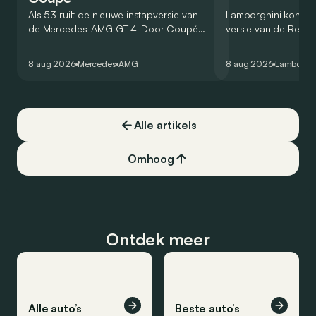
Als 53 ruilt de nieuwe instapversie van
Lamborghini kondig
de Mercedes-AMG GT 4-Door Coupé
versie van de Revue
zijn V8 in voor een zes-in-lijn. In de
rondetijd van 1:41,6
virtuele wereld dan toch…
Hockenheimring. Het
8 aug 2026
Mercedes
AMG
8 aug 2026
Lamborghi
een record voor pr
Alle artikels
Omhoog
Ontdek meer
Alle auto’s
Beste auto’s