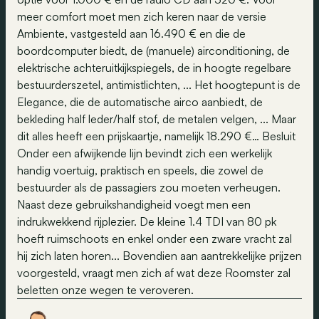
meer comfort moet men zich keren naar de versie
Ambiente, vastgesteld aan 16.490 € en die de
boordcomputer biedt, de (manuele) airconditioning, de
elektrische achteruitkijkspiegels, de in hoogte regelbare
bestuurderszetel, antimistlichten, ... Het hoogtepunt is de
Elegance, die de automatische airco aanbiedt, de
bekleding half leder/half stof, de metalen velgen, ... Maar
dit alles heeft een prijskaartje, namelijk 18.290 €… Besluit
Onder een afwijkende lijn bevindt zich een werkelijk
handig voertuig, praktisch en speels, die zowel de
bestuurder als de passagiers zou moeten verheugen.
Naast deze gebruikshandigheid voegt men een
indrukwekkend rijplezier. De kleine 1.4 TDI van 80 pk
hoeft ruimschoots en enkel onder een zware vracht zal
hij zich laten horen... Bovendien aan aantrekkelijke prijzen
voorgesteld, vraagt men zich af wat deze Roomster zal
beletten onze wegen te veroveren.