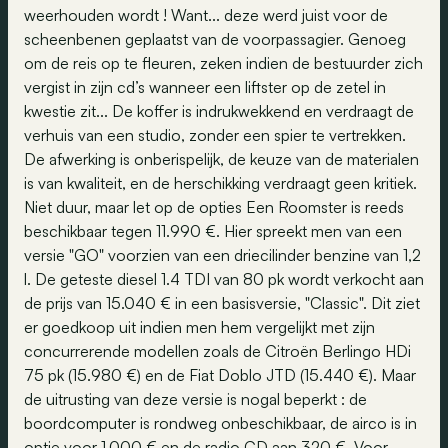
weerhouden wordt ! Want... deze werd juist voor de
scheenbenen geplaatst van de voorpassagier. Genoeg
om de reis op te fleuren, zeken indien de bestuurder zich
vergist in zijn cd’s wanneer een liftster op de zetel in
kwestie zit... De koffer is indrukwekkend en verdraagt de
verhuis van een studio, zonder een spier te vertrekken.
De afwerking is onberispelijk, de keuze van de materialen
is van kwaliteit, en de herschikking verdraagt geen kritiek.
Niet duur, maar let op de opties Een Roomster is reeds
beschikbaar tegen 11.990 €. Hier spreekt men van een
versie "GO" voorzien van een driecilinder benzine van 1,2
l. De geteste diesel 1.4 TDI van 80 pk wordt verkocht aan
de prijs van 15.040 € in een basisversie, "Classic". Dit ziet
er goedkoop uit indien men hem vergelijkt met zijn
concurrerende modellen zoals de Citroën Berlingo HDi
75 pk (15.980 €) en de Fiat Doblo JTD (15.440 €). Maar
de uitrusting van deze versie is nogal beperkt : de
boordcomputer is rondweg onbeschikbaar, de airco is in
optie voor 1.000 € en de radio CD aan 320 €. Voor