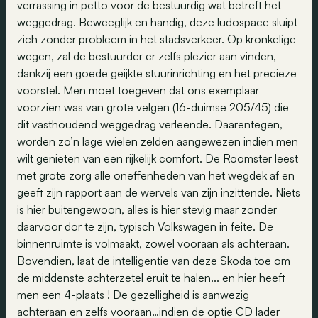
verrassing in petto voor de bestuurdig wat betreft het
weggedrag. Beweeglijk en handig, deze ludospace sluipt
zich zonder probleem in het stadsverkeer. Op kronkelige
wegen, zal de bestuurder er zelfs plezier aan vinden,
dankzij een goede geijkte stuurinrichting en het precieze
voorstel. Men moet toegeven dat ons exemplaar
voorzien was van grote velgen (16-duimse 205/45) die
dit vasthoudend weggedrag verleende. Daarentegen,
worden zo’n lage wielen zelden aangewezen indien men
wilt genieten van een rijkelijk comfort. De Roomster leest
met grote zorg alle oneffenheden van het wegdek af en
geeft zijn rapport aan de wervels van zijn inzittende. Niets
is hier buitengewoon, alles is hier stevig maar zonder
daarvoor dor te zijn, typisch Volkswagen in feite. De
binnenruimte is volmaakt, zowel vooraan als achteraan.
Bovendien, laat de intelligentie van deze Skoda toe om
de middenste achterzetel eruit te halen... en hier heeft
men een 4-plaats ! De gezelligheid is aanwezig
achteraan en zelfs vooraan…indien de optie CD lader