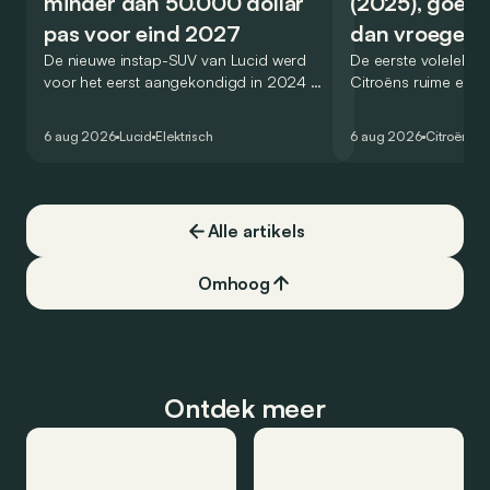
minder dan 50.000 dollar
(2025), goed
pas voor eind 2027
dan vroeger
De nieuwe instap-SUV van Lucid werd
De eerste volelektri
voor het eerst aangekondigd in 2024 en
Citroëns ruime en 
zou oorspronkelijk nog voor eind 2026
moet de kwaliteiten
het gamma van de Amerikaanse
naar het elektrische 
6 aug 2026
Lucid
Elektrisch
6 aug 2026
Citroën
C5
constructeur vervoegen.
dat ook gelukt?
Alle artikels
Omhoog
Ontdek meer