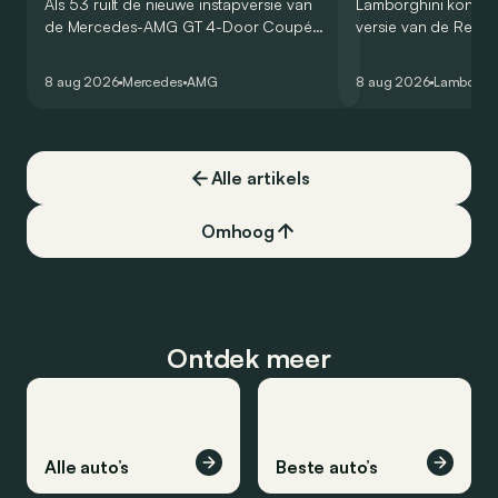
Als 53 ruilt de nieuwe instapversie van
Lamborghini kondig
de Mercedes-AMG GT 4-Door Coupé
versie van de Revue
zijn V8 in voor een zes-in-lijn. In de
rondetijd van 1:41,6
virtuele wereld dan toch…
Hockenheimring. Het
8 aug 2026
Mercedes
AMG
8 aug 2026
Lamborghi
een record voor pr
Alle artikels
Omhoog
Ontdek meer
Alle auto’s
Beste auto’s