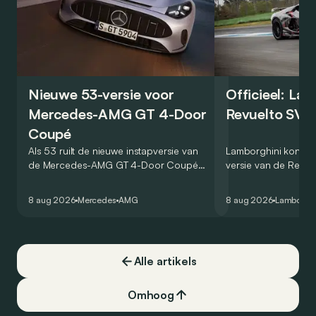
Nieuwe 53-versie voor
Officieel: La
Mercedes-AMG GT 4-Door
Revuelto SV 
Coupé
Als 53 ruilt de nieuwe instapversie van
Lamborghini kondig
de Mercedes-AMG GT 4-Door Coupé
versie van de Revue
zijn V8 in voor een zes-in-lijn. In de
rondetijd van 1:41,6
virtuele wereld dan toch…
Hockenheimring. Het
8 aug 2026
Mercedes
AMG
8 aug 2026
Lamborghi
een record voor pr
Alle artikels
Omhoog