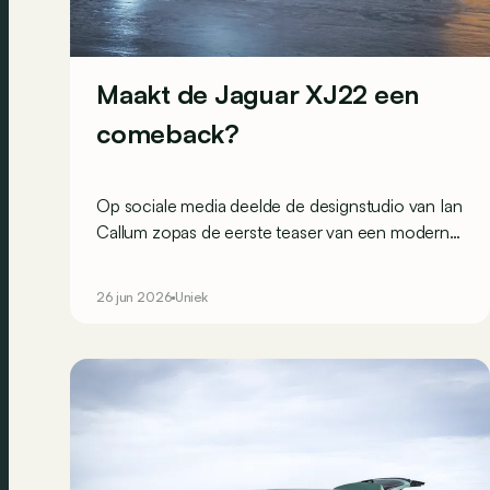
Maakt de Jaguar XJ22 een
comeback?
Op sociale media deelde de designstudio van Ian
Callum zopas de eerste teaser van een moderne
interpretatie van de Jaguar XJ220. En die zou
zomaar realiteit kunnen worden.
26 jun 2026
Uniek