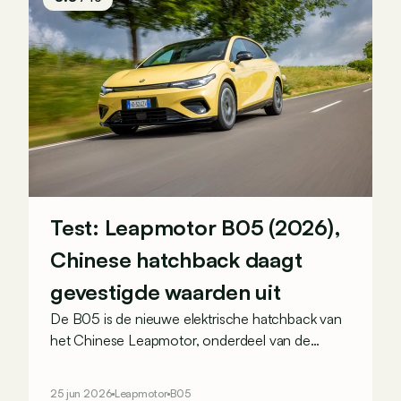
Test: Leapmotor B05 (2026),
Chinese hatchback daagt
gevestigde waarden uit
De B05 is de nieuwe elektrische hatchback van
het Chinese Leapmotor, onderdeel van de
Stellantis-alliantie. Op papier vormt hij een
serieuze uitdager voor modellen als de Peugeot
25 jun 2026
Leapmotor
B05