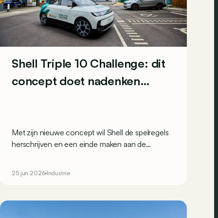
Shell Triple 10 Challenge: dit
concept doet nadenken…
Met zijn nieuwe concept wil Shell de spelregels
herschrijven en een einde maken aan de
cijferrace die momenteel stevig woedt op de
elektrische automarkt.
25 jun 2026
Industrie