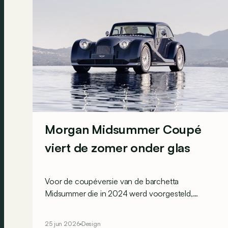
Morgan Midsummer Coupé
viert de zomer onder glas
Voor de coupéversie van de barchetta
Midsummer die in 2024 werd voorgesteld,
ontwierp Morgan een dak dat vrijwel volledig uit
glas bestaat.
25 jun 2026
Design