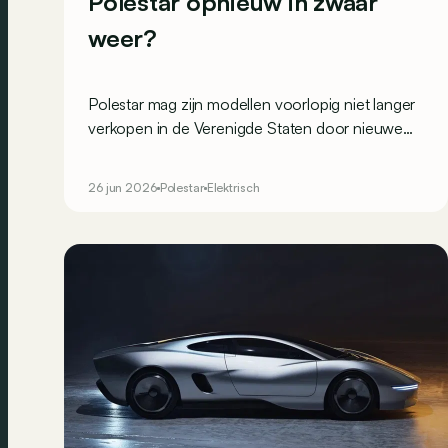
Polestar opnieuw in zwaar
weer?
Polestar mag zijn modellen voorlopig niet langer
verkopen in de Verenigde Staten door nieuwe
cyberveiligheidsregels, en dat net nu het merk er
de 3 lokaal produceert.
26 jun 2026
Polestar
Elektrisch