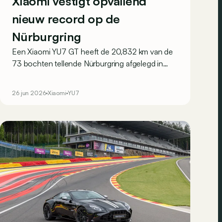
Xiaomi vestigt opvallend
nieuw record op de
Nürburgring
Een Xiaomi YU7 GT heeft de 20,832 km van de
73 bochten tellende Nürburgring afgelegd in
10:29.483 minuten. Niets bijzonders aan, zegt u?
Wel, er zat niemand achter het stuur...
26 jun 2026
Xiaomi
YU7