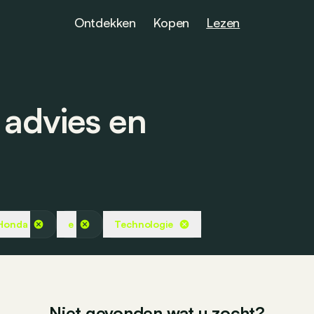
Ontdekken
Kopen
Lezen
 advies en
Honda
e
Technologie
Niet gevonden wat u zocht?