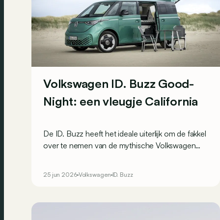
Volkswagen ID. Buzz Good-
Night: een vleugje California
De ID. Buzz heeft het ideale uiterlijk om de fakkel
over te nemen van de mythische Volkswagen
camper. Met het nieuwe ‘Good-Night package’
komt hij eindelijk ook dichter bij die California-
25 jun 2026
Volkswagen
ID. Buzz
sfeer.