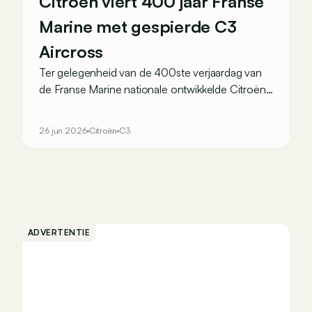
Citroën viert 400 jaar Franse
Marine met gespierde C3
Aircross
Ter gelegenheid van de 400ste verjaardag van
de Franse Marine nationale ontwikkelde Citroën
een unieke C3 Aircross met enkele speciale
functionele aanpassingen...
26 jun 2026
Citroën
C3
ADVERTENTIE