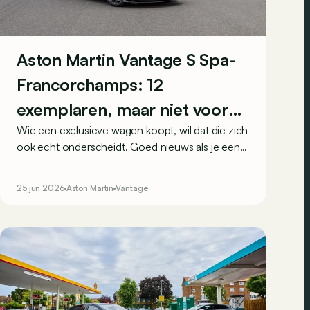
Aston Martin Vantage S Spa-
Francorchamps: 12
exemplaren, maar niet voor
Wie een exclusieve wagen koopt, wil dat die zich
iedereen
ook echt onderscheidt. Goed nieuws als je een
Vantage S op het oog hebt, want Aston Martin
geeft je met de Vantage S Spa-Francorchamps
25 jun 2026
Aston Martin
Vantage
het perfecte excuus om toe te happen.
Bovendien is deze exclusieveling enkel
weggelegd voor klanten in België en Luxemburg.