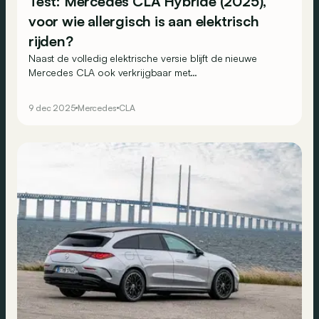
Test: Mercedes CLA Hybride (2025),
voor wie allergisch is aan elektrisch
rijden?
Naast de volledig elektrische versie blijft de nieuwe
Mercedes CLA ook verkrijgbaar met
verbrandingsmotoren. Die zijn allemaal voorzien van
microhybridetechnologie, waardoor je tijdelijk ook
9 dec 2025
Mercedes
CLA
zonder uitstoot kunt rijden. Een interessant alternatief?
We gaan op ontdekking.