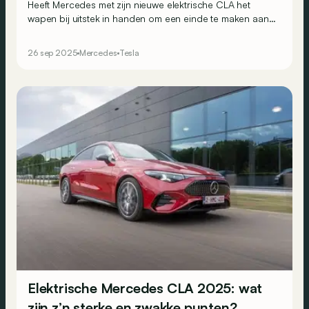
Heeft Mercedes met zijn nieuwe elektrische CLA het
wapen bij uitstek in handen om een einde te maken aan
de dominantie van Tesla in het segment van compacte
elektrische berlines? Het verdict valt na de confrontatie
26 sep 2025
Mercedes
Tesla
tussen de CLA 250+ en de Model 3 Long Range.
Elektrische Mercedes CLA 2025: wat
zijn z’n sterke en zwakke punten?