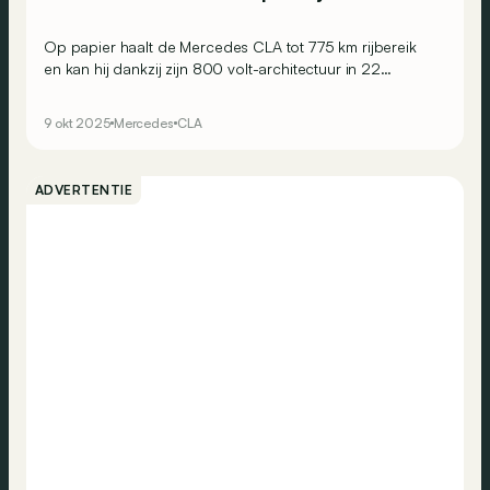
Op papier haalt de Mercedes CLA tot 775 km rijbereik
en kan hij dankzij zijn 800 volt-architectuur in 22
minuten tot 80% opladen. Maar hoe zit het in de praktijk?
Wat is het echte rijbereik? En hoe lang duurt het écht om
9 okt 2025
Mercedes
CLA
tot 80% op te laden?
ADVERTENTIE