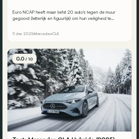
Euro NCAP heeft maar liefst 20 auto’s tegen de muur
gegooid (letterlijk en figuurlijk) om hun veiligheid te
testen. En het is de nieuwe Mercedes CLA die aan de
top staat! Maar welke auto’s stellen teleur?
11 dec 2025
Mercedes
CLA
0.0
/ 10