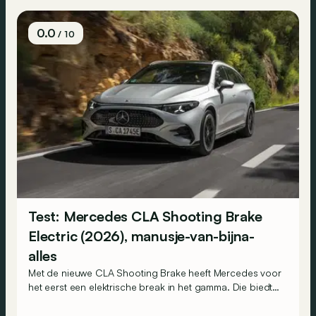
0.0
/ 10
Test: Mercedes CLA Shooting Brake
Electric (2026), manusje-van-bijna-
alles
Met de nieuwe CLA Shooting Brake heeft Mercedes voor
het eerst een elektrische break in het gamma. Die biedt
een goede balans tussen rijplezier, elektrische
autonomie en praktisch gemak, maar maakt wel één