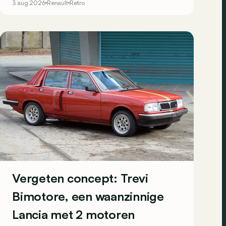
3 aug 2026
Renault
Retro
moraal goed op de Renault-stand, waar men de
toekomst bezingt.
Vergeten concept: Trevi
Bimotore, een waanzinnige
Lancia met 2 motoren