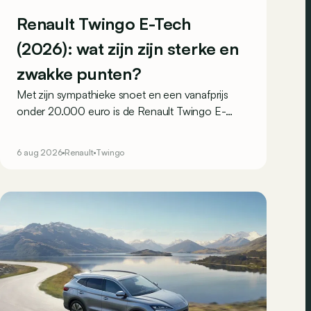
Renault Twingo E-Tech
(2026): wat zijn zijn sterke en
zwakke punten?
Met zijn sympathieke snoet en een vanafprijs
onder 20.000 euro is de Renault Twingo E-
Tech een van de aantrekkelijkste elektrische
stadswagens van het moment. Maar weet hij ook
6 aug 2026
Renault
Twingo
in de praktijk te overtuigen? Dit zijn zijn
belangrijkste sterke en zwakke punten.