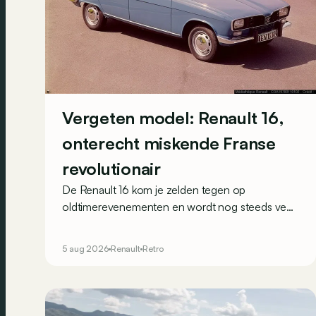
Vergeten model: Renault 16,
onterecht miskende Franse
revolutionair
De Renault 16 kom je zelden tegen op
oldtimerevenementen en wordt nog steeds veel
gebruikt in het Franse hinterland. Hij wordt vaak
over het hoofd gezien, maar toch was de 16 in
5 aug 2026
Renault
Retro
1965 een absoluut uniek aanbod.