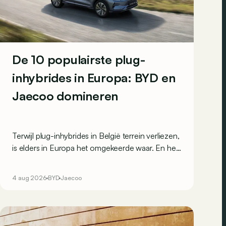
De 10 populairste plug-
inhybrides in Europa: BYD en
Jaecoo domineren
Terwijl plug-inhybrides in België terrein verliezen,
is elders in Europa het omgekeerde waar. En het
zijn vooral de Chinese merken die van die
toenemende populariteit profiteren: de voltallige
4 aug 2026
BYD
Jaecoo
top 3 van de Europese PHEV-inschrijvingen
komt uit China.