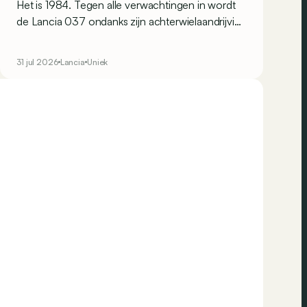
Het is 1984. Tegen alle verwachtingen in wordt
de Lancia 037 ondanks zijn achterwielaandrijving
wereldrallykampioen. Maar Lancia beseft ook dat
dit succes enkel kan worden bestendigd door op
31 jul 2026
Lancia
Uniek
vierwielaandrijving over te stappen. Omdat de
constructeur alles graag wat ‘anders’ doet,
ontwikkelt het een merkwaardige berline: de
Trevi Bimotore.