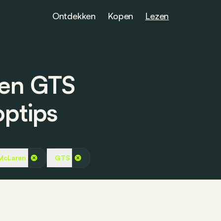
Ontdekken
Kopen
Lezen
en GTS
optips
McLaren
GTS