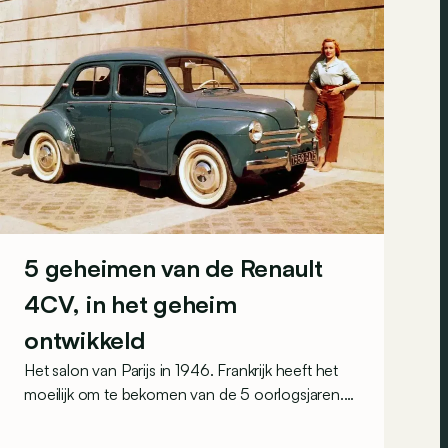
5 geheimen van de Renault
4CV, in het geheim
ontwikkeld
Het salon van Parijs in 1946. Frankrijk heeft het
moeilijk om te bekomen van de 5 oorlogsjaren.
Het land ligt in puin, de Fransen zijn uitgeput en
geruïneerd en de economie ligt plat. Toch is de