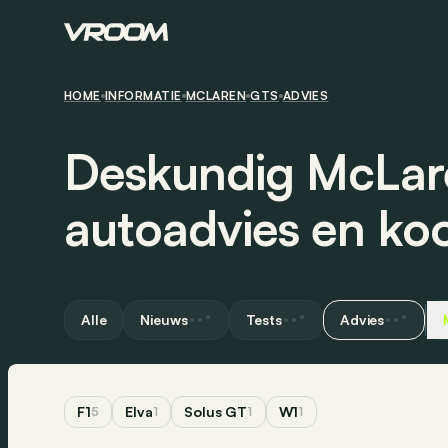
HOME
INFORMATIE
MCLAREN
GTS
ADVIES
Deskundig McLar
autoadvies en ko
Alle
Nieuws
Tests
Advies
F1
Elva
Solus GT
W1
5
1
1
1