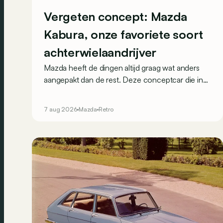
Vergeten concept: Mazda
Kabura, onze favoriete soort
achterwielaandrijver
Mazda heeft de dingen altijd graag wat anders
aangepakt dan de rest. Deze conceptcar die in
2006 debuteerde in Detroit bewijst dat op heel
knappe wijze.
7 aug 2026
Mazda
Retro