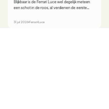
Blijkbaar is de Ferrari Luce wel degelijk meteen
een schot in de roos, al verdienen de eerste
verkoopscijfers wel de nodige nuance.
31 jul 2026
Ferrari
Luce