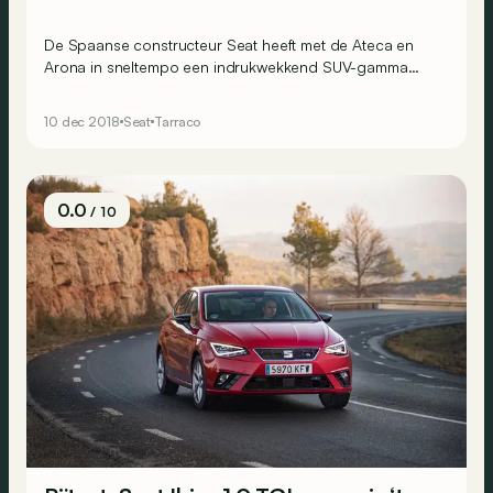
De Spaanse constructeur Seat heeft met de Ateca en
Arona in sneltempo een indrukwekkend SUV-gamma
opgebouwd. Kroon op het werk is deze Tarraco, die als
grootste Seat-SUV bovenaan het gamma postvat.
10 dec 2018
Seat
Tarraco
0.0
/ 10