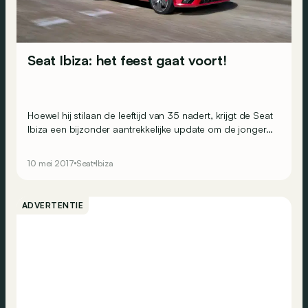
Seat Ibiza: het feest gaat voort!
Hoewel hij stilaan de leeftijd van 35 nadert, krijgt de Seat
Ibiza een bijzonder aantrekkelijke update om de jongere
generaties te blijven verleiden. Aan boord van deze
volledig vernieuwde Ibiza lijkt het feest niet op te
10 mei 2017
Seat
Ibiza
houden. In Barcelona konden we zien of dat ook klopt.
ADVERTENTIE