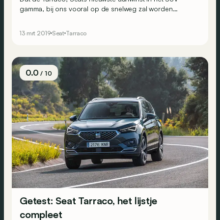
gamma, bij ons vooral op de snelweg zal worden
gereden, staat vast. Maar dat de Spanjaard ook offroad
heel wat in zijn mars heeft, wilden de Spanjaarden ons
13 mrt 2019
Seat
Tarraco
koste wat het kost bewijzen.
0.0
/ 10
Getest: Seat Tarraco, het lijstje
compleet