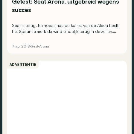
Getest: Seat Arona, uitgebreid wegens
succes
Seat is terug. En hoe: sinds de komst van de Ateca heeft
het Spaanse merk de wind eindelijk terug in de zeilen.
Dragen nu ook een stevige steen bij: de Ibiza, en de
crossover die daarvan werd afgeleid: deze Arona.
7 apr 2018
Seat
Arona
ADVERTENTIE