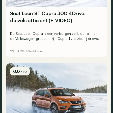
Seat Leon ST Cupra 300 4Drive:
duivels efficiënt (+ VIDEO)
De Seat Leon Cupra is een verborgen verleider binnen
de Volkswagen-groep. In zijn Cupra-livrei ziet hij er even
discreet uit als een VW Golf GTI, en atletisch kan hij zich
moeiteloos naast diezelfde GTI parkeren. Wat kan de
29 mrt 2017
Seat
Leon
versie met 4Drive-vierwielaandrijving daaraan
toevoegen?
0.0
/ 10