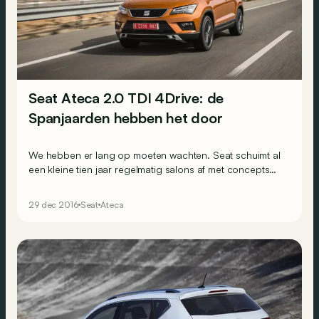
Seat Ateca 2.0 TDI 4Drive: de
Spanjaarden hebben het door
We hebben er lang op moeten wachten. Seat schuimt al
een kleine tien jaar regelmatig salons af met concepts
van kleine SUV&rsquo;s. Maar nu staat het
langverwachte model eindelijk in de showrooms. Is de
29 dec 2016
Seat
Ateca
Ateca het wachten waard?