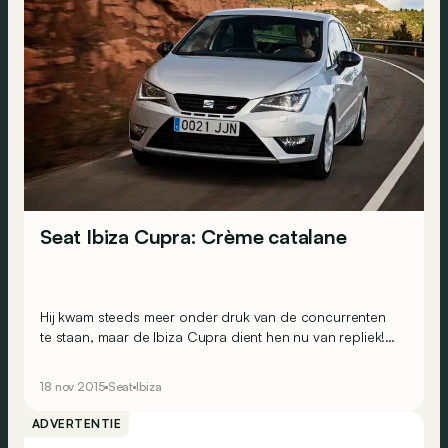
Seat Ibiza Cupra: Crème catalane
Hij kwam steeds meer onder druk van de concurrenten
te staan, maar de Ibiza Cupra dient hen nu van repliek!
Met een straffere motor en enkele nieuwe aanpassingen
bijt hij weer van zich af. Zijn de 192 pk’s voldoende om
18 nov 2015
Seat
Ibiza
de Ford Fiesta ST, Renault Clio RS, Peugeot 208 GTI en
consorten een pak voor de broek te geven?
ADVERTENTIE