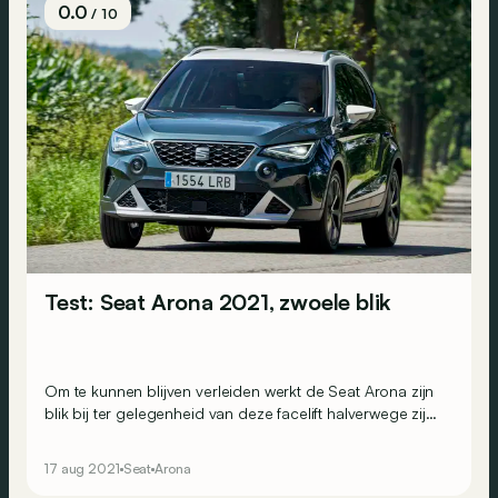
0.0
/ 10
Test: Seat Arona 2021, zwoele blik
Om te kunnen blijven verleiden werkt de Seat Arona zijn
blik bij ter gelegenheid van deze facelift halverwege zijn
carrière. De Spanjaard beperkt zich echter niet tot deze
zwoele blik, want hij frist meteen ook zijn uitrusting op.
17 aug 2021
Seat
Arona