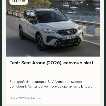
0.0
/ 10
Test: Seat Arona (2026), eenvoud siert
Seat geeft zijn compacte SUV Arona een tweede
opfrisbeurt. Achter dat vernieuwde uiterlijk schuilt nog
altijd een heerlijk eenvoudige auto: prettig om te rijden,
praktisch in gebruik en scherp geprijsd. Wat wil je nog
14 apr 2026
Seat
Arona
meer?