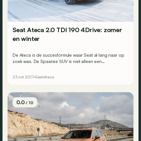
Seat Ateca 2.0 TDI 190 4Drive: zomer
en winter
De Ateca is de succesformule waar Seat al lang naar op
zoek was. De Spaanse SUV is niet alleen een
verdienstelijke voorwielaandrijver, maar maakt de
verwachtingen ook waar wanneer het vermogen richting
23 mrt 2017
Seat
Ateca
de vier wielen gaat. Dat konden we ontdekken tijdens
een wintertest in het Hoge Noorden.
0.0
/ 10