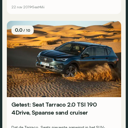
15.000 euro. Zal hij de doorbraak van de elektrische
22 nov 2019
Seat
Mii
auto voor particulieren forceren?
0.0
/ 10
Getest: Seat Tarraco 2.0 TSI 190
4Drive, Spaanse sand cruiser
Dat de Tarraco, Seats nieuwste aanwinst in het SUV-