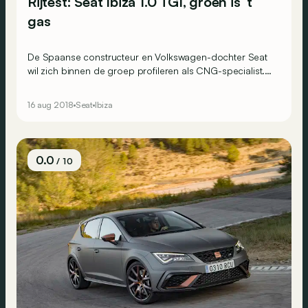
Rijtest: Seat Ibiza 1.0 TGI, groen is ‘t
gas
De Spaanse constructeur en Volkswagen-dochter Seat
wil zich binnen de groep profileren als CNG-specialist.
Deze Ibiza TGI wordt het milieuvriendelijke alternatief in
het Spaanse B-segment.
16 aug 2018
Seat
Ibiza
0.0
/ 10