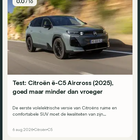
0.0
/ 10
Test: Citroën ë-C5 Aircross (2025),
goed maar minder dan vroeger
De eerste volelektrische versie van Citroëns ruime en
comfortabele SUV moet de kwaliteiten van zijn
voorganger naar het elektrische tijdperk vertalen. Is dat
ook gelukt?
6 aug 2026
Citroën
C5