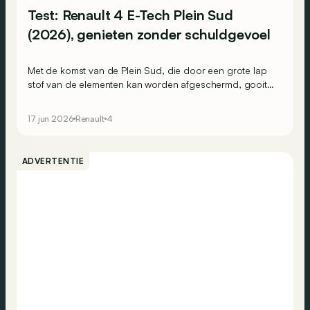
Test: Renault 4 E-Tech Plein Sud
(2026), genieten zonder schuldgevoel
Met de komst van de Plein Sud, die door een grote lap
stof van de elementen kan worden afgeschermd, gooit
de Renault 4 E-Tech eindelijk het dak eraf! Geeft dat
deze Franse elektrische wagen een tweede jeugd?
17 jun 2026
Renault
4
ADVERTENTIE