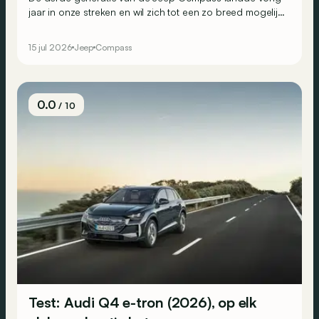
jaar in onze streken en wil zich tot een zo breed mogelijk
publiek richten. Het gamma bestond al uit een
mildhybride en enkele volledig elektrische versies, en
15 jul 2026
Jeep
Compass
wordt nu aangevuld met een plug-inhybride die voor
sommigen een interessante keuze kan zijn.
0.0
/ 10
Test: Audi Q4 e-tron (2026), op elk