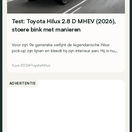
Test: Toyota Hilux 2.8 D MHEV (2026),
stoere bink met manieren
Voor zijn 9e generatie verfijnt de legendarische Hilux
pick-up zijn lijnen en kleedt hij zijn interieur aan. Hij is nu
zelfs verkrijgbaar als elektrische versie! Maar blijft hij nog
altijd een echte taaie kerel? We testen hem hier in zijn
5 jun 2026
Toyota
Hilux
mildhybride dieselversie (MHEV) om dat te ontdekken.
ADVERTENTIE