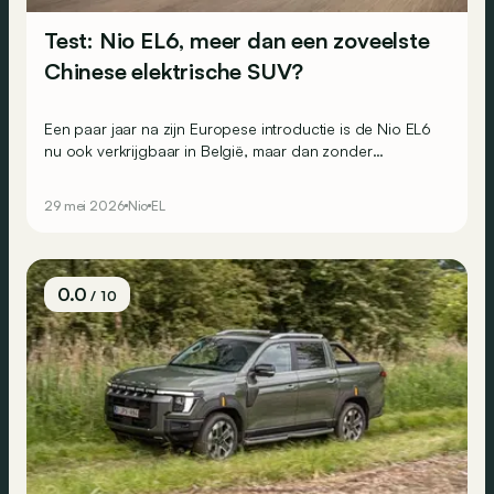
Test: Nio EL6, meer dan een zoveelste
Chinese elektrische SUV?
Een paar jaar na zijn Europese introductie is de Nio EL6
nu ook verkrijgbaar in België, maar dan zonder
verwisselbare batterij. Heeft hij nog andere troeven om te
overtuigen?
29 mei 2026
Nio
EL
0.0
/ 10