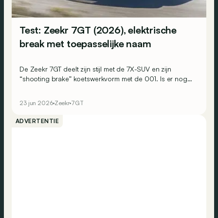
Test: Zeekr 7GT (2026), elektrische
break met toepasselijke naam
De Zeekr 7GT deelt zijn stijl met de 7X-SUV en zijn
“shooting brake” koetswerkvorm met de 001. Is er nog
wel plaats voor in het Europese gamma van het Chinese
elektrische merk?
23 jun 2026
Zeekr
7GT
ADVERTENTIE