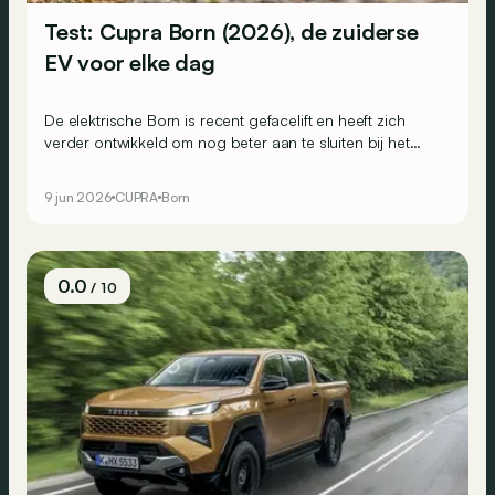
Test: Cupra Born (2026), de zuiderse
EV voor elke dag
De elektrische Born is recent gefacelift en heeft zich
verder ontwikkeld om nog beter aan te sluiten bij het
gamma en het DNA van Cupra. Is dat gelukt? We testten
de dynamische VZ.
9 jun 2026
CUPRA
Born
0.0
/ 10