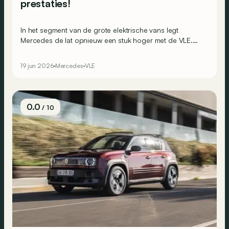
prestaties!
In het segment van de grote elektrische vans legt
Mercedes de lat opnieuw een stuk hoger met de VLE.
Met zijn 713 km aan rijbereik, een zee aan luxe en ruimte
voor acht, is dit een apart verhaal.
19 jun 2026
Mercedes
VLE
0.0
/ 10