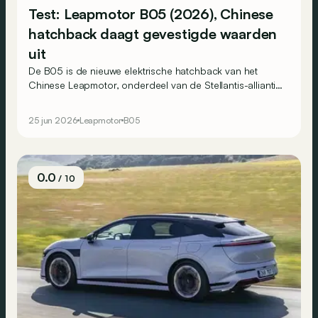
Test: Leapmotor B05 (2026), Chinese
hatchback daagt gevestigde waarden
uit
De B05 is de nieuwe elektrische hatchback van het
Chinese Leapmotor, onderdeel van de Stellantis-alliantie.
Op papier vormt hij een serieuze uitdager voor modellen
als de Peugeot e-308 en Volkswagen ID.3. Maakt hij die
25 jun 2026
Leapmotor
B05
belofte ook waar?
0.0
/ 10