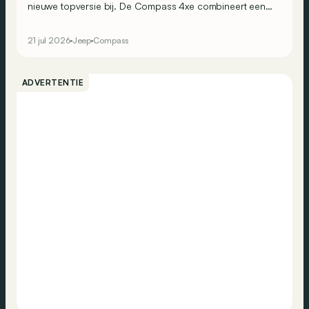
nieuwe topversie bij. De Compass 4xe combineert een
volledig elektrische aandrijflijn met vierwielaandrijving,
375 pk en extra terreincapaciteiten. Is dit de elektrische
21 jul 2026
Jeep
Compass
Jeep die zijn naam eer aandoet?
ADVERTENTIE