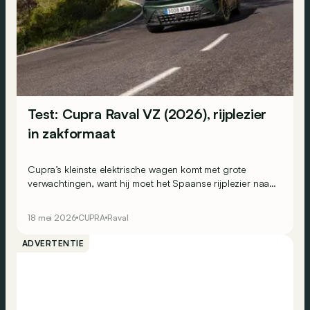
Test: Cupra Raval VZ (2026), rijplezier
in zakformaat
Cupra’s kleinste elektrische wagen komt met grote
verwachtingen, want hij moet het Spaanse rijplezier naar
een nieuw, betaalbaarder segment brengen. Is dat
gelukt?
18 mei 2026
CUPRA
Raval
ADVERTENTIE