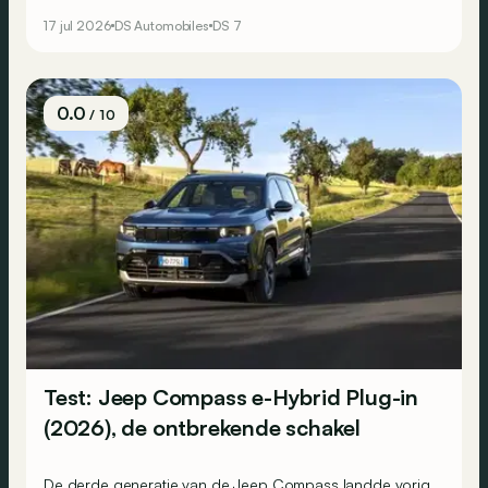
dan de N°8. Hij moet dan ook een breder publiek
17 jul 2026
DS Automobiles
DS 7
overtuigen. Wij reden met zowel de elektrische als de
microhybride versie.
0.0
/ 10
Test: Jeep Compass e-Hybrid Plug-in
(2026), de ontbrekende schakel
De derde generatie van de Jeep Compass landde vorig