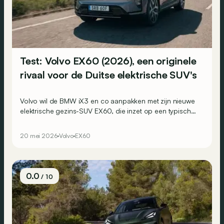
Test: Volvo EX60 (2026), een originele
rivaal voor de Duitse elektrische SUV's
Volvo wil de BMW iX3 en co aanpakken met zijn nieuwe
elektrische gezins-SUV EX60, die inzet op een typisch
Scandinavische zen-sfeer. We onderzoeken of het leven
aan boord zo aangenaam is als beloofd...
20 mei 2026
Volvo
EX60
0.0
/ 10