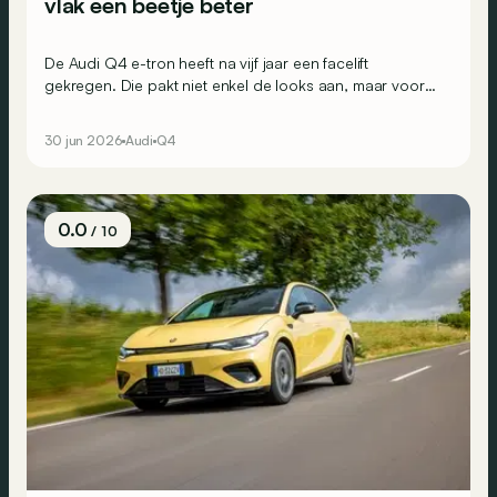
vlak een beetje beter
De Audi Q4 e-tron heeft na vijf jaar een facelift
gekregen. Die pakt niet enkel de looks aan, maar vooral
het interieur en ook de onderhuidse techniek. Maar is de
stap groot genoeg om het hoofd te bieden aan de
30 jun 2026
Audi
Q4
steeds sterkere concurrentie?
0.0
/ 10