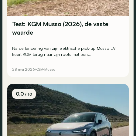
Test: KGM Musso (2026), de vaste
waarde
Na de lancering van zijn elektrische pick-up Musso EV
keert KGM terug naar zijn roots met een
gemoderniseerde 'echte' dieselpick-up: de Musso. Voor
2026 komt hij getransformeerd terug, zowel in de korte
28 mei 2026
KGM
Musso
versie als in de langere Grand Musso.
0.0
/ 10