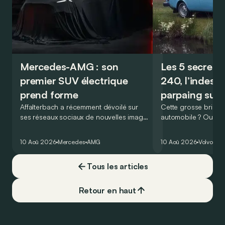
Mercedes-AMG : son
Les 5 secrets 
premier SUV électrique
240, l’indestr
prend forme
parpaing suéd
Affalterbach a récemment dévoilé sur
Cette grosse brique
ses réseaux sociaux de nouvelles images
automobile ? Oui, car
du premier SUV électrique exclusivement
nouveau genre, celu
badgé AMG, malheureusement encore
pratiques, à la fiabil
10 Aoû 2026
Mercedes
AMG
10 Aoû 2026
Volvo
Ret
caché…
ne négligeant pas u
! Aux Etats-Unis, ce
Tous les articles
malheur ! Un coup d’
permet d’ailleurs de
mesure de son import
Retour en haut
commercialisé sur p
décliné en 4 séries !