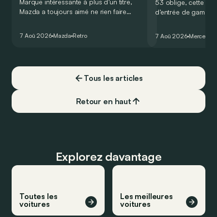
Marque intéressante à plus d’un titre,
53 oblige, cette nou
Mazda a toujours aimé ne rien faire
d’entrée de gamme
comme les autres. Ce concept présenté
GT Coupé 4 Portes 
au salon de Détroit en 2006 le prouve
un six-cylindre en li
7 Aoû 2026
Mazda
Retro
7 Aoû 2026
Mercedes
de la plus belle des manières…
moins…
Tous les articles
Retour en haut
Explorez davantage
Toutes les
Les meilleures
voitures
voitures