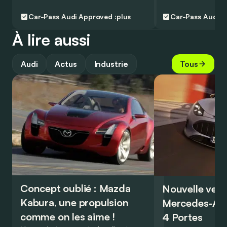
Car-Pass
Audi Approved :plus
Car-Pass
Audi A
À lire aussi
Audi
Actus
Industrie
Tous
Concept oublié : Mazda
Nouvelle vers
Kabura, une propulsion
Mercedes-A
comme on les aime !
4 Portes