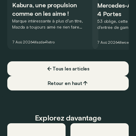
Kabura, une propulsion
Mercedes-A
comme on les aime !
4 Portes
Marque intéressante à plus d’un titre,
53 oblige, cette nou
Mazda a toujours aimé ne rien faire
d’entrée de gamme
comme les autres. Ce concept présenté
GT Coupé 4 Portes 
au salon de Détroit en 2006 le prouve
un six-cylindre en li
7 Aoû 2026
Mazda
Retro
7 Aoû 2026
Mercedes
de la plus belle des manières…
moins…
Tous les articles
Retour en haut
Explorez davantage