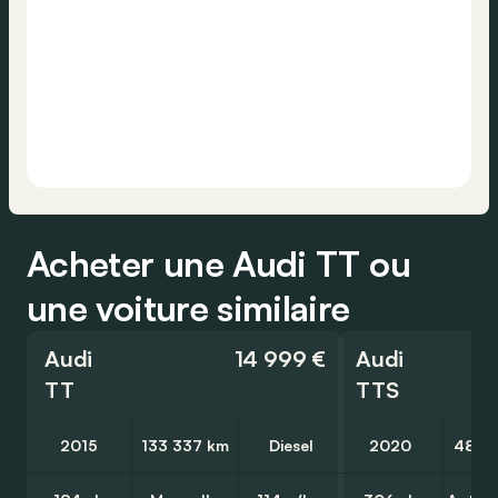
Acheter une Audi TT ou
une voiture similaire
Audi
14 999 €
Audi
TT
TTS
2015
133 337 km
Diesel
2020
48 0