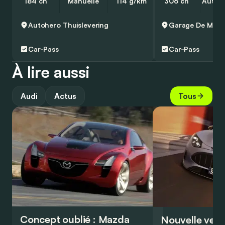
184 ch
Manuelle
114 g/km
306 ch
Autom
Autohero
Thuislevering
Garage De Mey
Car-Pass
Car-Pass
À lire aussi
Audi
Actus
Tous
Concept oublié : Mazda
Nouvelle vers