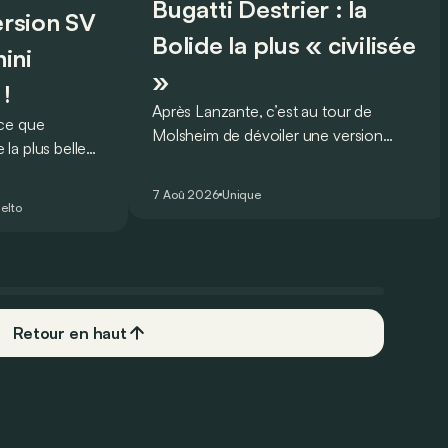
Bugatti Destrier : la
version SV
Bolide la plus « civilisée
ini
»
 !
Après Lanzante, c’est au tour de
oce que
Molsheim de dévoiler une version
la plus belle
unique et homologuée pour un usage
 nouveau record
routier de l’ultime Bugatti Bolide !
ing pour une
7 Aoû 2026
Unique
elto
Retour en haut