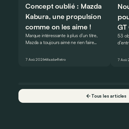
Concept oublié : Mazda
Nou
Kabura, une propulsion
pou
comme on les aime !
GT 
Marque intéressante à plus d’un titre,
53 ob
Mazda a toujours aimé ne rien faire
d’ent
comme les autres. Ce concept
AMG G
présenté au salon de Détroit en 2006
V8 pou
7 Aoû 2026
Mazda
Retro
7 Aoû
le prouve de la plus belle des manières…
Virtu
Tous les articles