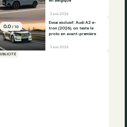
en Belgique
3 aoû 2026
Essai exclusif: Audi A2 e-
0.0
/ 10
tron (2026), on teste le
proto en avant-première
3 aoû 2026
UBLICITÉ