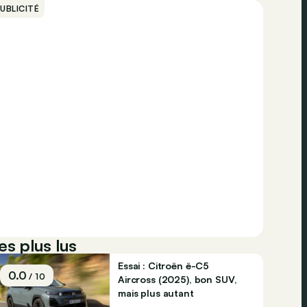
UBLICITÉ
es plus lus
Essai : Citroën ë-C5
0.0
/ 10
Aircross (2025), bon SUV,
mais plus autant