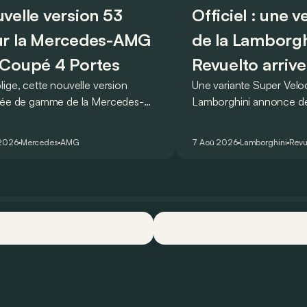
velle version 53
Officiel : une 
r la Mercedes-AMG
de la Lamborgh
Coupé 4 Portes
Revuelto arrive
lige, cette nouvelle version
Une variante Super Vel
rée de gamme de la Mercedes-
Lamborghini annonce de 
T Coupé 4 Portes troque son
des manières : avec un
r un six-cylindre en ligne.
du tour au Hockenheimr
 2026
Mercedes
AMG
7 Aoû 2026
Lamborghini
Revu
ellement du moins…
voiture de série !