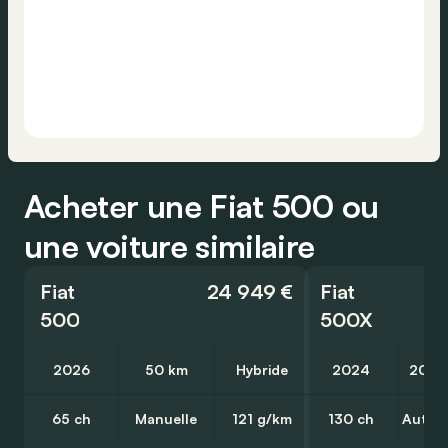
Acheter une Fiat 500 ou
une voiture similaire
Fiat
24 949 €
Fiat
500
500X
2026
50 km
Hybride
2024
20 7
65 ch
Manuelle
121 g/km
130 ch
Autom