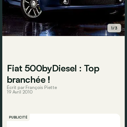
1/3
Fiat 500byDiesel : Top
branchée !
Écrit par François Piette
19 Avril 2010
PUBLICITÉ