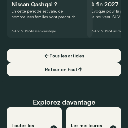
Nissan Qashqai ?
à fin 2027
En cette période estivale, de
Évoqué pour la prem
nombreuses familles vont parcourir
le nouveau SUV d’e
2.000 km durant leurs vacances.
Lucid devait initialem
Visiblement, en optant pour le Nissan
gamme du constructeu
6 Aoû 2026
Nissan
Qashqai
6 Aoû 2026
Lucid
Élec
Qashqai e-Power, il serait possible de
l’année 2026.
couvrir toute cette distance… sans
devoir chercher la moindre pompe à
carburant, ni borne de recharge. Est-ce
Tous les articles
vrai ?
Retour en haut
Explorez davantage
Toutes les
Les meilleures