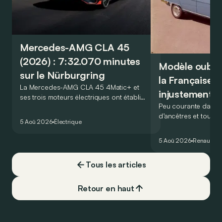
Mercedes-AMG CLA 45
(2026) : 7:32.070 minutes
Modèle oublié 
sur le Nürburgring
la Française r
La Mercedes-AMG CLA 45 4Matic+ et
injustement 
ses trois moteurs électriques ont établi
Peu courante dans l
un nouveau record sur le légendaire
d’ancêtres et toujou
circuit du Nürburgring… mais lequel ?
5 Aoû 2026
Électrique
France profonde, la 
souvent oubliée… Po
5 Aoû 2026
Renault
Re
proposait en 1965 ét
!
Tous les articles
Retour en haut