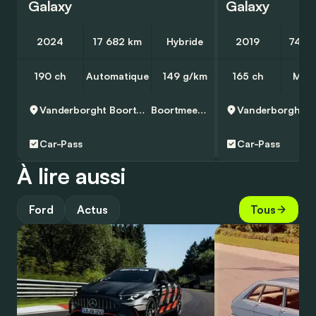
Galaxy
Galaxy
2024
17 682 km
Hybride
2019
74 0
190 ch
Automatique
149 g/km
165 ch
Manu
Vanderborght Boortmeerbeek
Boortmeerbeek
Car-Pass
Car-Pass
À lire aussi
Ford
Actus
Tous