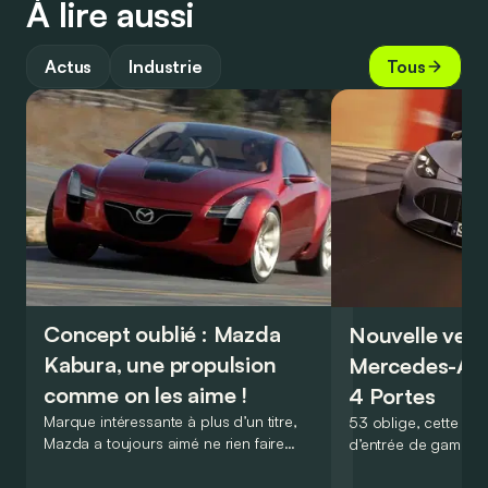
À lire aussi
Actus
Industrie
Tous
Concept oublié : Mazda
Nouvelle vers
Kabura, une propulsion
Mercedes-A
comme on les aime !
4 Portes
Marque intéressante à plus d’un titre,
53 oblige, cette nou
Mazda a toujours aimé ne rien faire
d’entrée de gamme
comme les autres. Ce concept présenté
GT Coupé 4 Portes 
au salon de Détroit en 2006 le prouve
un six-cylindre en li