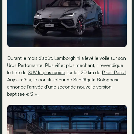
Durant le mois d’août, Lamborghini a levé le voile sur son
Urus Perfomante. Plus vif et plus méchant, il revendique
le titre du
SUV le plus rapide
sur les 20 km de
Pikes Peak !
Aujourd’hui, le constructeur de Sant'Agata Bolognese
annonce l’arrivée d’une seconde nouvelle version
baptisée « S ».