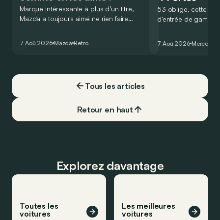
Marque intéressante à plus d’un titre,
53 oblige, cette nou
Mazda a toujours aimé ne rien faire
d’entrée de gamme
comme les autres. Ce concept présenté
GT Coupé 4 Portes 
au salon de Détroit en 2006 le prouve
un six-cylindre en li
7 Aoû 2026
Mazda
Retro
7 Aoû 2026
Mercedes
de la plus belle des manières…
moins…
Tous les articles
Retour en haut
Explorez davantage
Toutes les
Les meilleures
voitures
voitures