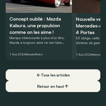
Concept oublié : Mazda
Nouvelle vers
Kabura, une propulsion
Mercedes-A
comme on les aime !
4 Portes
Marque intéressante à plus d’un titre,
53 oblige, cette nou
Mazda a toujours aimé ne rien faire
d’entrée de gamme
comme les autres. Ce concept présenté
GT Coupé 4 Portes 
au salon de Détroit en 2006 le prouve
un six-cylindre en li
7 Aoû 2026
Mazda
Retro
7 Aoû 2026
Mercedes
de la plus belle des manières…
moins…
Tous les articles
Retour en haut