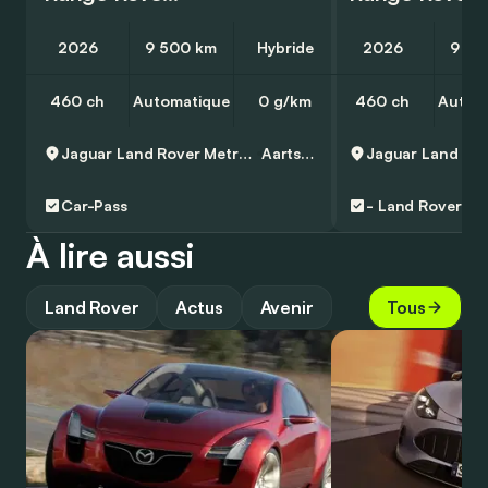
2026
9 500 km
Hybride
2026
9 50
460 ch
Automatique
0 g/km
460 ch
Autom
Jaguar Land Rover Metropool Zuid
Aartselaar
Car-Pass
-
Land Rover Ap
À lire aussi
Land Rover
Actus
Avenir
Tous