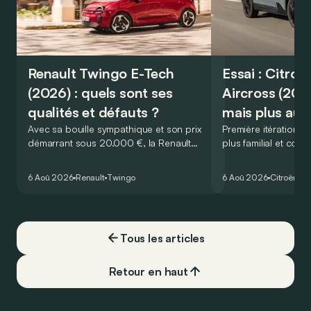
Renault Twingo E-Tech
Essai : Citro
(2026) : quels sont ses
Aircross (202
qualités et défauts ?
mais plus aut
Avec sa bouille sympathique et son prix
Première itération 1
démarrant sous 20.000 €, la Renault
plus familial et con
Twingo E-Tech figure parmi les citadines
français, le Citroën 
électriques les plus séduisantes du
la hauteur de son p
6 Aoû 2026
Renault
Twingo
6 Aoû 2026
Citroën
C5
moment. Mais est-ce que l’idylle se
confirme à l’usage ? Voici ses principaux
points forts… et ses quelques faiblesses.
Tous les articles
Retour en haut