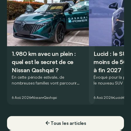
1.980 km avec un plein :
Lucid : le SU
quel est le secret de ce
moins de 50.
Nissan Qashqai ?
à fin 2027
En cette période estivale, de
Évoqué pour la prem
nombreuses familles vont parcourir
le nouveau SUV d’e
2.000 km durant leurs vacances.
Lucid devait initialem
Visiblement, en optant pour le Nissan
gamme du constructeu
6 Aoû 2026
Nissan
Qashqai
6 Aoû 2026
Lucid
Élec
Qashqai e-Power, il serait possible de
l’année 2026.
couvrir toute cette distance… sans
devoir chercher la moindre pompe à
carburant, ni borne de recharge. Est-ce
Tous les articles
vrai ?