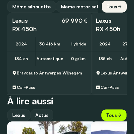
Même silhouette
Même motorisation
Tous
Lexus
69 990 €
Lexus
RX 450h
RX 450h
2024
38 416 km
Hybride
2024
27 5
184 ch
Automatique
0 g/km
185 ch
Autom
Bravoauto Antwerpen
Wijnegem
Lexus Antwerpe
Car-Pass
Car-Pass
À lire aussi
Lexus
Actus
Tous