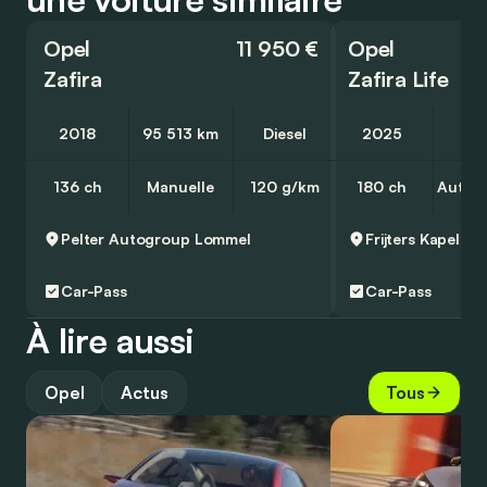
Opel
11 950 €
Opel
Zafira
Zafira Life
2018
95 513 km
Diesel
2025
5 
136 ch
Manuelle
120 g/km
180 ch
Autom
Pelter Autogroup
Lommel
Frijters Kapellen
Car-Pass
Car-Pass
À lire aussi
Opel
Actus
Tous