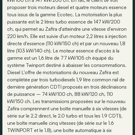
kW/100 ch à 147 kW/200 ch. En fait, le client se voit
proposer trois moteurs diesel et quatre moteurs essence
tous issus de la gamme Ecotec. La motorisation la plus
puissante est le 2 litres turbo essence de 147 kW/200
ch, qui permet au Zafira d'atteindre une vitesse d'environ
220 km/h. Elle est suivie d'un moteur 2,2 litres à injection
directe d'essence (110 kW/150 ch) et par un nouveau 1,8
litre (103 kW/140 ch). Le moteur essence d'accès à la
gamme est un 1,6 litre de 77 kW/105 ch équipé du
système Twinport destiné à abaisser les consommations.
Diesel L'offre de motorisations du nouveau Zafira est
complétée par trois turbodiesels 1,9 litre common rail de
dernière génération CDTI proposés en trois déclinaisons
de puissance – 74 kW/100 ch, 88 kW/120 ch, 110
kW/150 ch. Les transmissions proposées sur le nouveau
Zafira comprennent une boîte manuelle à six vitesses (de
série sur le 2.2 direct, le 2.0 turbo et tous les 1.9 CDTI),
une boîte manuelle cinq vitesses (de série sur le 1.6
TWINPORT et le 1.8), une boîte automatique à six