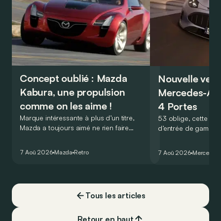
Concept oublié : Mazda
Nouvelle vers
Kabura, une propulsion
Mercedes-A
comme on les aime !
4 Portes
Marque intéressante à plus d’un titre,
53 oblige, cette nou
Mazda a toujours aimé ne rien faire
d’entrée de gamme
comme les autres. Ce concept présenté
GT Coupé 4 Portes 
au salon de Détroit en 2006 le prouve
un six-cylindre en li
7 Aoû 2026
Mazda
Retro
7 Aoû 2026
Mercedes
de la plus belle des manières…
moins…
Tous les articles
Retour en haut