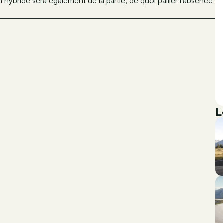
hybride sera également de la partie, de quoi pallier l’absence
L