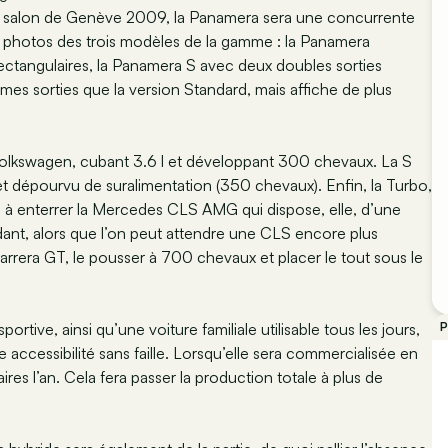
u au salon de Genève 2009, la Panamera sera une concurrente
s photos des trois modèles de la gamme : la Panamera
ctangulaires, la Panamera S avec deux doubles sorties
es sorties que la version Standard, mais affiche de plus
olkswagen, cubant 3.6 l et développant 300 chevaux. La S
et dépourvu de suralimentation (350 chevaux). Enfin, la Turbo,
l à enterrer la Mercedes CLS AMG qui dispose, elle, d’une
nt, alors que l’on peut attendre une CLS encore plus
Carrera GT, le pousser à 700 chevaux et placer le tout sous le
tive, ainsi qu’une voiture familiale utilisable tous les jours,
P
accessibilité sans faille. Lorsqu’elle sera commercialisée en
 l’an. Cela fera passer la production totale à plus de