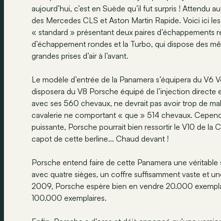
aujourd’hui, c’est en Suède qu’il fut surpris ! Attend
des Mercedes CLS et Aston Martin Rapide. Voici ici le
« standard » présentant deux paires d’échappements re
d’échappement rondes et la Turbo, qui dispose des mêm
grandes prises d’air à l’avant.
Le modèle d’entrée de la Panamera s’équipera du V6 V
disposera du V8 Porsche équipé de l’injection directe 
avec ses 560 chevaux, ne devrait pas avoir trop de ma
cavalerie ne comportant « que » 514 chevaux. Cependa
puissante, Porsche pourrait bien ressortir le V10 de la 
capot de cette berline... Chaud devant !
Porsche entend faire de cette Panamera une véritable spor
avec quatre sièges, un coffre suffisamment vaste et une 
2009, Porsche espère bien en vendre 20.000 exemplaires
100.000 exemplaires.