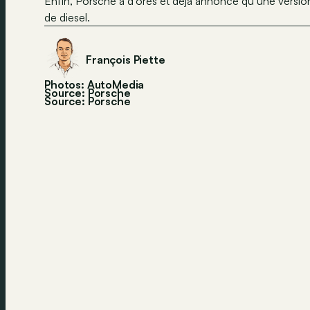
Enfin, Porsche a d’ores et déjà annoncé qu’une version 
de diesel.
François Piette
Photos: AutoMedia
Source: Porsche
Source:
Porsche