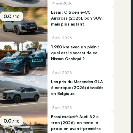
4 aoû 2026
Essai : Citroën ë-C5
0.0
/ 10
Aircross (2025), bon SUV,
mais plus autant
6 aoû 2026
1.980 km avec un plein :
quel est le secret de ce
Nissan Qashqai ?
6 aoû 2026
Les prix du Mercedes GLA
électrique (2026) dévoilés
en Belgique
3 aoû 2026
Essai exclusif: Audi A2 e-
0.0
/ 10
tron (2026), on teste le
proto en avant-première