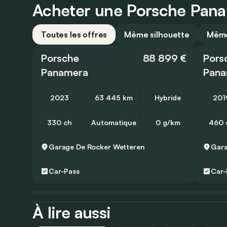
Acheter une Porsche Panam
Toutes les offres
Même silhouette
Même
Porsche
88 899 €
Pors
Panamera
Pana
2023
63 445 km
Hybride
201
330 ch
Automatique
0 g/km
460 
Garage De Rocker
Wetteren
Gara
Car-Pass
Car-
À lire aussi