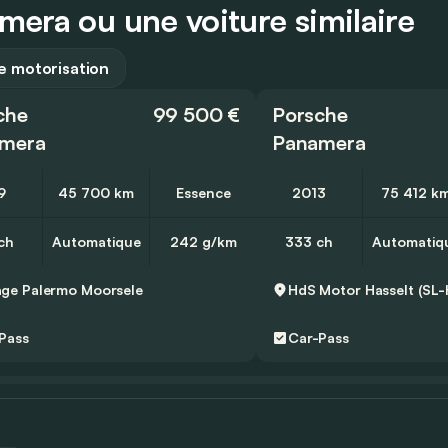
era ou une voiture similaire
 motorisation
che
99 500 €
Porsche
mera
Panamera
9
45 700 km
Essence
2013
75 412 k
ch
Automatique
242 g/km
333 ch
Automatiq
ge Palermo
Moorsele
HdS Motor
Hasselt (SL-
Pass
Car-Pass