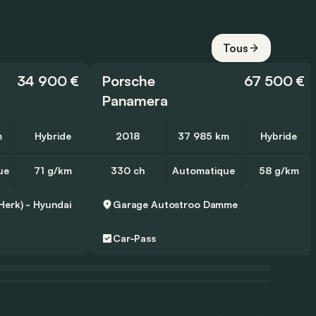
Tous
34 900 €
Porsche
67 500 €
Panamera
m
Hybride
2018
37 985 km
Hybride
ue
71 g/km
330 ch
Automatique
58 g/km
Herk) - Hyundai
Garage Autostroo
Damme
Car-Pass