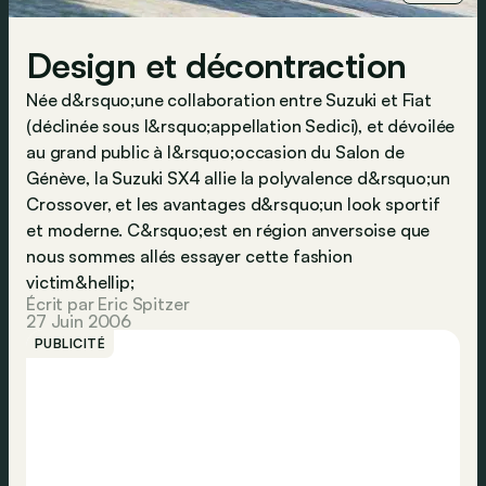
Design et décontraction
Née d&rsquo;une collaboration entre Suzuki et Fiat
(déclinée sous l&rsquo;appellation Sedici), et dévoilée
au grand public à l&rsquo;occasion du Salon de
Génève, la Suzuki SX4 allie la polyvalence d&rsquo;un
Crossover, et les avantages d&rsquo;un look sportif
et moderne. C&rsquo;est en région anversoise que
nous sommes allés essayer cette fashion
victim&hellip;
Écrit par Eric Spitzer
27 Juin 2006
PUBLICITÉ