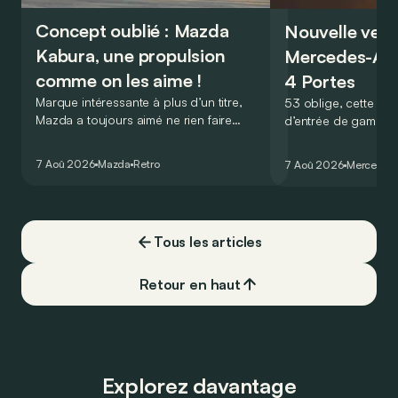
Concept oublié : Mazda
Nouvelle vers
Kabura, une propulsion
Mercedes-A
comme on les aime !
4 Portes
Marque intéressante à plus d’un titre,
53 oblige, cette nou
Mazda a toujours aimé ne rien faire
d’entrée de gamme
comme les autres. Ce concept présenté
GT Coupé 4 Portes 
au salon de Détroit en 2006 le prouve
un six-cylindre en li
7 Aoû 2026
Mazda
Retro
7 Aoû 2026
Mercedes
de la plus belle des manières…
moins…
Tous les articles
Retour en haut
Explorez davantage