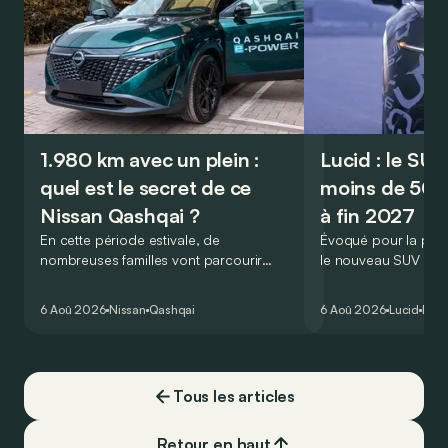
1.980 km avec un plein :
Lucid : le SU
quel est le secret de ce
moins de 50.
Nissan Qashqai ?
à fin 2027
En cette période estivale, de
Évoqué pour la prem
nombreuses familles vont parcourir
le nouveau SUV d’e
2.000 km durant leurs vacances.
Lucid devait initialem
Visiblement, en optant pour le Nissan
gamme du constructeu
6 Aoû 2026
Nissan
Qashqai
6 Aoû 2026
Lucid
Élec
Qashqai e-Power, il serait possible de
l’année 2026.
couvrir toute cette distance… sans
devoir chercher la moindre pompe à
carburant, ni borne de recharge. Est-ce
Tous les articles
vrai ?
Retour en haut