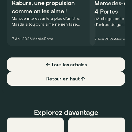
Kabura, une propulsion
Mercedes-A
comme on les aime !
4 Portes
Marque intéressante à plus d’un titre,
53 oblige, cette nou
Mazda a toujours aimé ne rien faire
d’entrée de gamme
comme les autres. Ce concept présenté
GT Coupé 4 Portes 
au salon de Détroit en 2006 le prouve
un six-cylindre en li
7 Aoû 2026
Mazda
Retro
7 Aoû 2026
Mercedes
de la plus belle des manières…
moins…
Tous les articles
Retour en haut
Explorez davantage