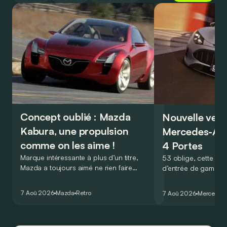
Concept oublié : Mazda
Nouvelle vers
Kabura, une propulsion
Mercedes-A
comme on les aime !
4 Portes
Marque intéressante à plus d’un titre,
53 oblige, cette nou
Mazda a toujours aimé ne rien faire
d’entrée de gamme
comme les autres. Ce concept présenté
GT Coupé 4 Portes 
au salon de Détroit en 2006 le prouve
un six-cylindre en li
7 Aoû 2026
Mazda
Retro
7 Aoû 2026
Mercedes
de la plus belle des manières…
moins…