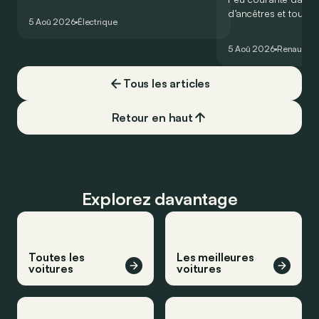
un nouveau record sur le légendaire
d’ancêtres et toujou
circuit du Nürburgring… mais lequel ?
5 Aoû 2026
Électrique
France profonde, la 
souvent oubliée… Po
5 Aoû 2026
Renault
Re
proposait en 1965 ét
!
Tous les articles
Retour en haut
Explorez davantage
Toutes les
Les meilleures
voitures
voitures