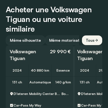
Acheter une Volkswagen
Tiguan ou une voiture
similaire
Même silhouette
Même motorisation
Tous
Volkswagen
29 990 €
Volkswagen
Tiguan
Tiguan
2024
40 880 km
Essence
2024
29 6
131 ch
Automatique
140 g/km
131 ch
Autom
D’Ieteren Mobility Center Boortmeerbeek - Volkswagen & Commercial Vehicles
Boortmeerbeek
Car-Pass
My Way
Car-Pass
My Wa