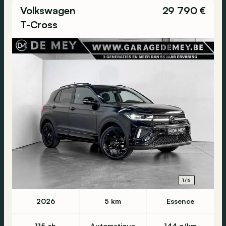
Volkswagen
29 790 €
T-Cross
1/6
2026
5 km
Essence
115 ch
Automatique
144 g/km