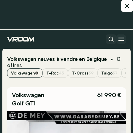
Volkswagen neuves à vendre en Belgique
0
•
offres
Volkswagen
T-Roc
45
T-Cross
39
Taigo
37
Gol
Volkswagen
61 990 €
Golf GTI