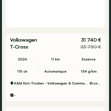
Volkswagen
31 740 €
T-Cross
33 750 €
2026
11 km
Essence
115 ch
Automatique
134 g/km
A&M Sint-Truiden - Volkswagen & Commercial Vehicles
Brustem
-