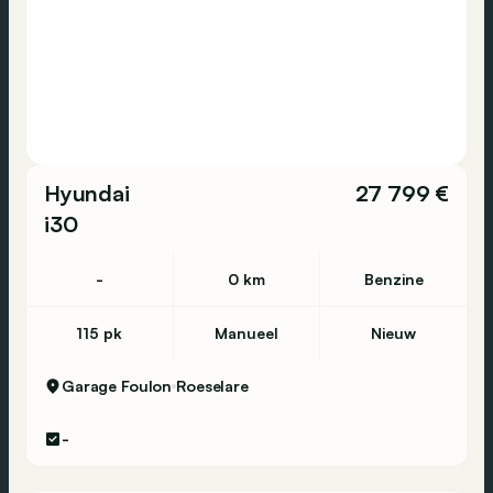
Hyundai
27 799 €
i30
-
0 km
Benzine
115 pk
Manueel
Nieuw
Garage Foulon
Roeselare
-