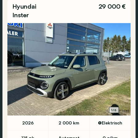
Hyundai
29 000 €
Inster
1/6
2026
2 000 km
Elektrisch
115 pk
Automaat
0 g/km