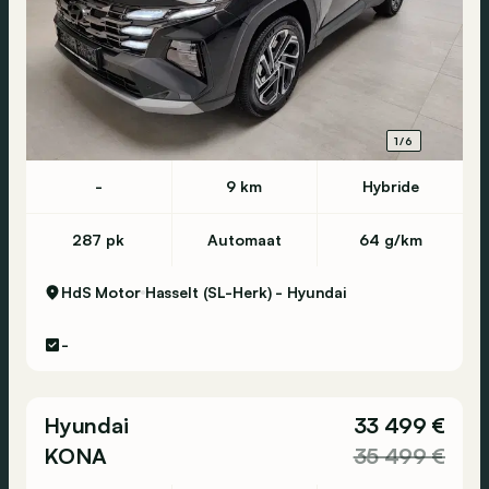
1/6
-
9 km
Hybride
287 pk
Automaat
64 g/km
HdS Motor
Hasselt (SL-Herk) - Hyundai
-
Hyundai
33 499 €
KONA
35 499 €