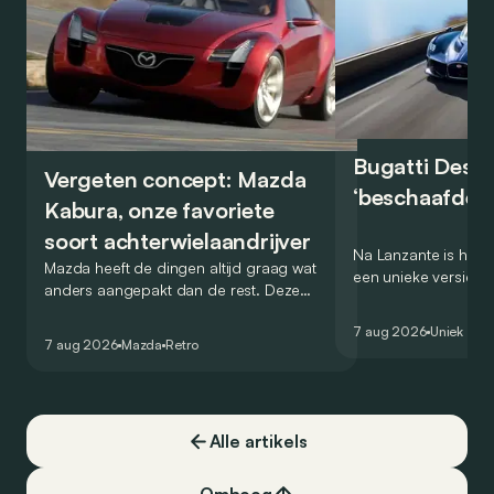
Bugatti Destr
Vergeten concept: Mazda
‘beschaafde’ 
Kabura, onze favoriete
soort achterwielaandrijver
Na Lanzante is het n
Mazda heeft de dingen altijd graag wat
een unieke versie v
anders aangepakt dan de rest. Deze
voor te stellen die
conceptcar die in 2006 debuteerde in
voor gebruik op de
7 aug 2026
Uniek
Detroit bewijst dat op heel knappe wijze.
7 aug 2026
Mazda
Retro
Alle artikels