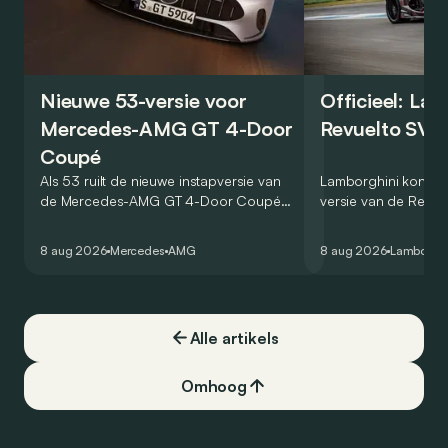
Nieuwe 53-versie voor
Officieel: La
Mercedes-AMG GT 4-Door
Revuelto SV 
Coupé
Als 53 ruilt de nieuwe instapversie van
Lamborghini kondig
de Mercedes-AMG GT 4-Door Coupé
versie van de Revue
zijn V8 in voor een zes-in-lijn. In de
rondetijd van 1:41,6
virtuele wereld dan toch…
Hockenheimring. Het
8 aug 2026
Mercedes
AMG
8 aug 2026
Lamborghi
een record voor pr
Alle artikels
Omhoog