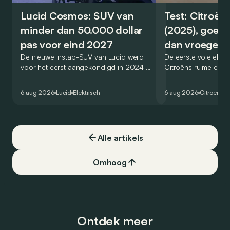
Lucid Cosmos: SUV van
Test: Citroën
minder dan 50.000 dollar
(2025), goed
pas voor eind 2027
dan vroeger
De nieuwe instap-SUV van Lucid werd
De eerste volelektri
voor het eerst aangekondigd in 2024 en
Citroëns ruime en 
zou oorspronkelijk nog voor eind 2026
moet de kwaliteiten
het gamma van de Amerikaanse
naar het elektrische 
6 aug 2026
Lucid
Elektrisch
6 aug 2026
Citroën
C5
constructeur vervoegen.
dat ook gelukt?
Alle artikels
Omhoog
Ontdek meer