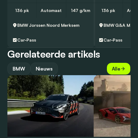
136 pk
Automaat
147 g/km
136 pk
Auto
BMW Jorssen Noord
Merksem
BMW G&A Moto
Car-Pass
Car-Pass
Gerelateerde artikels
BMW
Nieuws
Alle