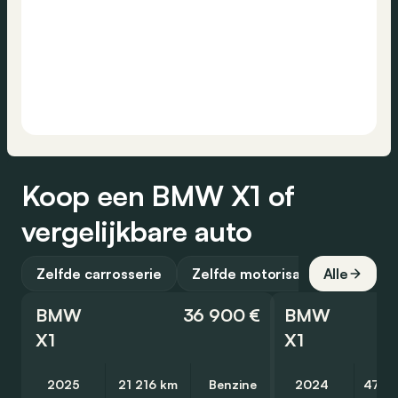
Koop een BMW X1 of
vergelijkbare auto
Zelfde carrosserie
Zelfde motorisatie
Alle
BMW
36 900 €
BMW
X1
X1
2025
21 216 km
Benzine
2024
47 4