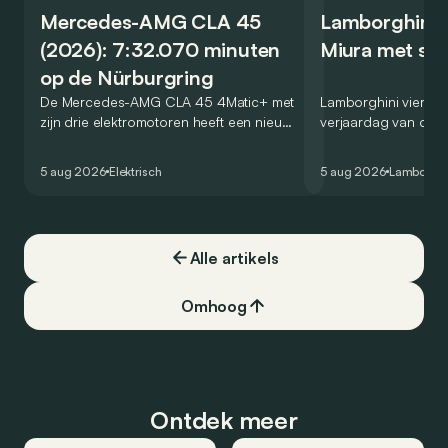
Mercedes-AMG CLA 45
Lamborghini v
(2026): 7:32.070 minuten
Miura met spe
op de Nürburgring
De Mercedes-AMG CLA 45 4Matic+ met
Lamborghini viert de
zijn drie elektromotoren heeft een nieuw
verjaardag van de M
record gevestigd op de legendarische
Miura 60° Homage, 
Nürburgring. Maar welk record precies?
die een eerbetoon 
5 aug 2026
Elektrisch
5 aug 2026
Lamborghi
algemeen wordt be
allereerste supercar
Alle artikels
Omhoog
Ontdek meer