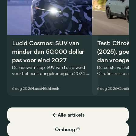
Lucid Cosmos: SUV van
Test: Citroën
minder dan 50.000 dollar
(2025), goed
pas voor eind 2027
dan vroeger
De nieuwe instap-SUV van Lucid werd
De eerste volelektri
voor het eerst aangekondigd in 2024 en
Citroëns ruime en 
zou oorspronkelijk nog voor eind 2026
moet de kwaliteiten
het gamma van de Amerikaanse
naar het elektrische 
6 aug 2026
Lucid
Elektrisch
6 aug 2026
Citroën
C5
constructeur vervoegen.
dat ook gelukt?
Alle artikels
Omhoog