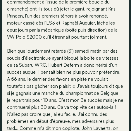
commandement à l'issue de la première boucle du
dimanche) ont-ils tous dû jeter le gant, rejoignant Kris
Princen, l'un des premiers ténors à avoir renoncé,
moteur cassé dès l'ES3 et Raphaël Auquier, lâché les
deux jours par la mécanique (boîte puis direction) de la
VW Polo S2000 qu'il étrennait pourtant joliment.
Bien que lourdement retardé (3') samedi matin par des
soucis d'électronique ayant bloqué la boîte de vitesses
de sa Subaru WRC, Hubert Deferm a donc hérité d'un
succès auquel il pensait bien ne plus pouvoir prétendre.
A 56 ans, le dernier des favoris en piste ne voulait
toutefois pas gâcher son plaisir: « J'avais toujours dit que
si je gagnais une manche du championnat de Belgique,
je repartirais pour 10 ans. C'est mon 3e succès mais je ne
continuerai plus 30 ans. Ca va trop vite ces autos-là !
N'allez pas croire que j'ai eu facile. J'ai connu des
problèmes en début d'épreuve, mes adversaires plus
tard... Comme m'a dit mon copilote, John Lavaerts, on