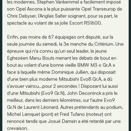
les modernes, Stephen Vankemmel a facilement imposé
son Opel Ascona à la plus puissante Opel Transeurop de
Chris Debyser, l'Anglais Salter soignant, pour sa part, le
spectacle au volant de sa jolie Escort RS1600.
Enfin, pas moins de 67 équipages ont disputé, sur la
seule journée du samedi, la 3e manche du Critérium. Une
épreuve qui n'a connu qu'un seul leader, le jeune
Eghezéen Manu Bouts menant les débats de bout en
bout au volant d'une bonne vieille BMW M3 « Gr.A »
face à laquelle même Dominique Jullien, qui disposait
d'une bien plus moderne Mitsubishi Evo8 Gr.A, a dû
s'avouer vaincu...pour 2 secondes ! Disposant lui aussi
d'une Mitsubishi (Evo9 Gr.N), John Deconinck a pris le
meilleur, dans les derniers kilomètres, sur l'autre Evo9
Gr.N de Laurent Léonard. Autres prétendants au podium,
Michel Lamquet (pont) et Fred Tufano (moteur) ont
renoncé tandis que Josué Damsin a été retardé par une
crevaison.