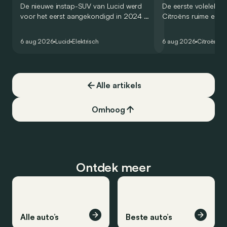
De nieuwe instap-SUV van Lucid werd
De eerste volelektri
voor het eerst aangekondigd in 2024 en
Citroëns ruime en 
zou oorspronkelijk nog voor eind 2026
moet de kwaliteiten
het gamma van de Amerikaanse
naar het elektrische 
6 aug 2026
Lucid
Elektrisch
6 aug 2026
Citroën
C5
constructeur vervoegen.
dat ook gelukt?
Alle artikels
Omhoog
Ontdek meer
Alle auto’s
Beste auto’s